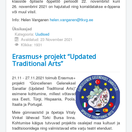
klasside õpilaste õppetöö perioodil 22. novembrist kuni
26. novembrini 2021 on hajutatud ning korraldatakse e-õppena
või muul viisil.
Info: Helen Vanganen
helen.vanganen@tkvg.ee
Üksikasjad
Kategooria:
Uudised
Avaldatud: 23 November 2021
Klikke: 1931
Erasmus+ projekt “Updated
Traditional Arts”
21.11 - 27.11.2021 toimub Erasmus+
projekti “Güncellenen Geleneksel
Sanatlar (Updated Traditional Arts)”
esimene kohtumine, millest võtavad
osa Eesti, Türgi, Hispaania, Poola,
Itaalia ja Portugal.
Meie gümnasistid ja õpetaja Vitaly
Vinkel lähevad Türki Bursa linna.
Kohtumise käigus tutvuvad projektis osalejad maa kultuuri ja
traditsioonidega ning valmistavad ette varju teatri etendust.