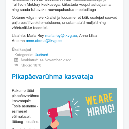
TallTech Mektory keskusega, külastada veepuhastusjaama
ning saada tuttavaks reoveepuhastus meetoditega
Ootame väga meie külalisi ja loodame, et kõik osalejad saavad
palju positiivseid emotsioone, unustamatuid muljeid ning
väärtuslikke teadmisi.
Lisainfo: Maria Roy
maria.roy@tkvg.ee
, Anne-Liisa
Antsma
anne.atsma@tkvg.ee
Üksikasjad
Kategooria:
Uudised
Avaldatud: 14 November 2022
Klikke: 1870
Pikapäevarühma kasvataja
Pakume tööd
pikapäevarühma
kasvatajale.
Tööle asumine -
esimesel
võimalusel,
tööaeg - osaline.