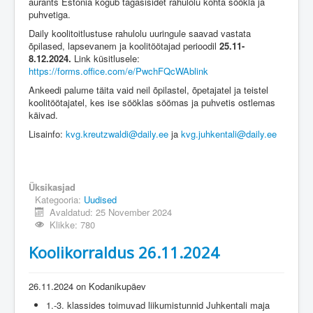
aurants Estonia kogub tagasisidet rahulolu kohta söökla ja
puhvetiga.
Daily koolitoitlustuse rahulolu uuringule saavad vastata
õpilased, lapsevanem ja koolitöötajad perioodil
25.11-
8.12.2024.
Link küsitlusele:
https://forms.office.com/e/PwchFQcWAblink
Ankeedi palume täita vaid neil õpilastel, õpetajatel ja teistel
koolitöötajatel, kes ise sööklas söömas ja puhvetis ostlemas
käivad.
Lisainfo:
kvg.kreutzwaldi@daily.ee
ja
kvg.juhkentali@daily.ee
Üksikasjad
Kategooria:
Uudised
Avaldatud: 25 November 2024
Klikke: 780
Koolikorraldus 26.11.2024
26.11.2024 on Kodanikupäev
1.-3. klassides toimuvad liikumistunnid Juhkentali maja