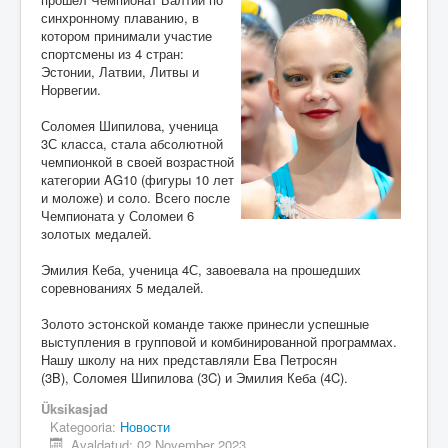
синхронному плаванию, в
котором принимали участие
спортсмены из 4 стран:
Эстонии, Латвии, Литвы и
Норвегии.
Соломея Шипилова, ученица
3С класса, стала абсолютной
чемпионкой в своей возрастной
категории AG10 (фигуры 10 лет
и моложе) и соло. Всего после
Чемпионата у Соломеи 6
золотых медалей.
Эмилия Кеба, ученица 4С, завоевала на прошедших
соревнованиях 5 медалей.
Золото эстонской команде также принесли успешные
выступления в групповой и комбинированной программах.
Нашу школу на них представляли Ева Петросян
(3B), Соломея Шипилова (3C) и Эмилия Кеба (4C).
Üksikasjad
Kategooria:
Новости
Avaldatud: 02 November 2023