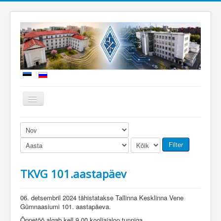
Näita/Peida
menüüd
Uudised
Meie kool
Filter
Sisseastumine
TKVG 101.aastapäev
Õppetöö
Koolielu
06. detsembril 2024 tähistatakse Tallinna Kesklinna Vene
Gümnaasiumi 101. aastapäeva.
Dokumendid
Õppetöö algab kell 9.00 kooliajaloo tunniga.