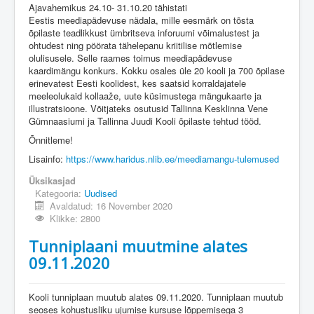
Ajavahemikus 24.10- 31.10.20 tähistati
Eestis meediapädevuse nädala, mille eesmärk on tõsta
õpilaste teadlikkust ümbritseva inforuumi võimalustest ja
ohtudest ning pöörata tähelepanu kriitilise mõtlemise
olulisusele. Selle raames toimus meediapädevuse
kaardimängu konkurs. Kokku osales üle 20 kooli ja 700 õpilase
erinevatest Eesti koolidest, kes saatsid korraldajatele
meeleolukaid kollaaže, uute küsimustega mängukaarte ja
illustratsioone. Võitjateks osutusid Tallinna Kesklinna Vene
Gümnaasiumi ja Tallinna Juudi Kooli õpilaste tehtud tööd.
Õnnitleme!
Lisainfo:
https://www.haridus.nlib.ee/meediamangu-tulemused
Üksikasjad
Kategooria:
Uudised
Avaldatud: 16 November 2020
Klikke: 2800
Tunniplaani muutmine alates
09.11.2020
Kooli tunniplaan muutub alates 09.11.2020. Tunniplaan muutub
seoses kohustusliku ujumise kursuse lõppemisega 3