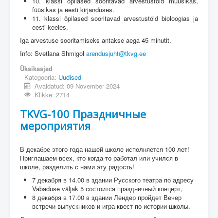
10. klassi õpilased sooritavad arvestustöid muusikas,
füüsikas ja eesti kirjanduses.
11. klassi õpilased sooritavad arvestustöid bioloogias ja
eesti keeles.
Iga arvestuse sooritamiseks antakse aega 45 minutit.
Info: Svetlana Shmigol
arendusjuht@tkvg.ee
Üksikasjad
Kategooria:
Uudised
Avaldatud: 09 November 2024
Klikke: 2714
TKVG-100 Праздничные
мероприятия
В декабре этого года нашей школе исполняется 100 лет!
Приглашаем всех, кто когда-то работал или учился в
школе, разделить с нами эту радость!
7 декабря в 14.00 в здании Русского театра по адресу
Vabaduse väljak 5 состоится праздничный концерт,
8 декабря в 17.00 в здании Лендер пройдет Вечер
встречи выпускников и игра-квест по истории школы.