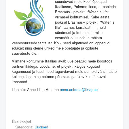
suunduvad meie kooli õpetajad
Itaaliasse, Palermo linna, et osaleda
Erasmus+ projekti "Water is life"
viimasel kohtumisel. Kahe aasta
jooksul Erasmus+ projekti "Water is
life" raames korraldati mitmeid
sündmusi ja kohtumisi, mille
eesmärk oli uurida ja mõista
veeressursside tähtsust. Kõik need algatused on lõppenud
edukalt ning oleme uhked meie õpetajate ja õpilaste
saavutuste üle.
Viimane kohtumine Itaalias avab uue peatüki meie koostöös
partnerriikidega. Loodame, et projekti käigus kogutud
kogemused ja teadmised tugevdavad meie suhteid välismaiste
kolleegidega ning ootame põnevusega tulevikus jätkuvat
koostööd.
Lisainfo: Anne-Liisa Antsma
anne.antsma@tkvg.ee
Üksikasjad
Kategooria:
Uudised