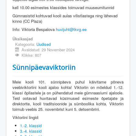
Üldinfo
kell 10.00 esimestes klassides toimuvad muuseumitunnid
Kontakt
Gümnasistid kohtuvad kooli aulas vilistlastega ning lähevad
kinno (CC Plaza)
Login
Info: Viktoria Bespalova
huvijuht@tkvg.ee
Üksikasjad
Kategooria:
Uudised
Avaldatud: 29 November 2024
Klikke: 807
Sünnipäevaviktoriin
Meie kooli 101. sünnipäeva puhul käivitame põneva
veebiviktoriini kooli ajaloo kohta! Viktoriin on mõeldud 1.-12.
klassi õpilastele ja on pühendatud meie gümnaasiumi ajaloole.
Teid ootavad huvitavad küsimused esimeste õpetajate ja
direktorite, kooli traditsioonide ja sümboolika kohta. Viktoriin
toimub veebis 25. novembrist kuni 5. detsembrini.
Viktoriini lingid:
1.-2. klassid
3.-4. klassid