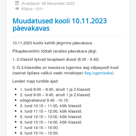
Avaldatud: 08 November 2023
Klikke: 1311
Muudatused kooli 10.11.2023
päevakavas
10.11.2023 koolis kehtib järgmine päevakava:
Pikapäevarühm töötab tavalise päevakava järgi;
1.-2.klassid õpivad tavaplaani alusel (8.00 - 9.45)
3.-G.3.klassides on iseseisva lugemise aeg väljaspoolt kooli
(raamat õpilase valikul veebi nimekirjast
Aeg lugemiseks
)
Lenderi maja tundide ajad:
1. tund 8:00 – 8:45, ainult 1.ja 2.klassid;
2. tund 9:00 – 9:45, ainult 1.ja 2.klassid;
söögivahetund 9.45 - 10.15;
3. tund 10:15 – 11:00, kõik klassid;
4. tund 11:15 – 12:00, kõik klassid;
5. tund 12:15 – 13:00, kõik klassid;
6. tund 13:15 – 14:00, kõik klassid;
7. tund 14:15 – 15:00;
8. tund 15:10 – 15:55;