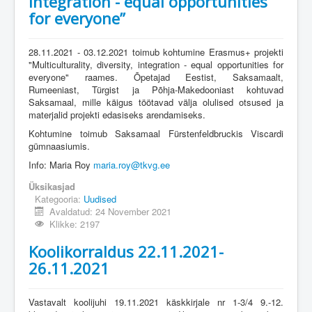
integration - equal opportunities
for everyone”
28.11.2021 - 03.12.2021 toimub kohtumine Erasmus+ projekti
"Multiculturality, diversity, integration - equal opportunities for
everyone" raames. Õpetajad Eestist, Saksamaalt,
Rumeeniast, Türgist ja Põhja-Makedooniast kohtuvad
Saksamaal, mille käigus töötavad välja olulised otsused ja
materjalid projekti edasiseks arendamiseks.
Kohtumine toimub Saksamaal Fürstenfeldbruckis Viscardi
gümnaasiumis.
Info: Maria Roy
maria.roy@tkvg.ee
Üksikasjad
Kategooria:
Uudised
Avaldatud: 24 November 2021
Klikke: 2197
Koolikorraldus 22.11.2021-
26.11.2021
Vastavalt koolijuhi 19.11.2021 käskkirjale nr 1-3/4 9.-12.