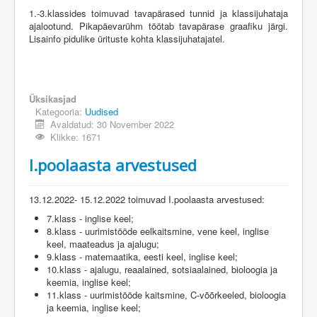
1.-3.klassides toimuvad tavapärased tunnid ja klassijuhataja
ajalootund. Pikapäevarühm töötab tavapärase graafiku järgi.
Lisainfo pidulike ürituste kohta klassijuhatajatel.
Üksikasjad
Kategooria:
Uudised
Avaldatud: 30 November 2022
Klikke: 1671
I.poolaasta arvestused
13.12.2022- 15.12.2022 toimuvad I.poolaasta arvestused:
7.klass - inglise keel;
8.klass - uurimistööde eelkaitsmine, vene keel, inglise
keel, maateadus ja ajalugu;
9.klass - matemaatika, eesti keel, inglise keel;
10.klass - ajalugu, reaalained, sotsiaalained, bioloogia ja
keemia, inglise keel;
11.klass - uurimistööde kaitsmine, C-võõrkeeled, bioloogia
ja keemia, inglise keel;