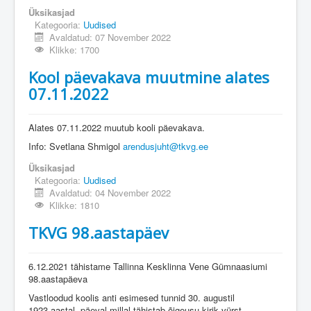
Üksikasjad
Kategooria:
Uudised
Avaldatud: 07 November 2022
Klikke: 1700
Kool päevakava muutmine alates
07.11.2022
Alates 07.11.2022 muutub kooli päevakava.
Info: Svetlana Shmigol
arendusjuht@tkvg.ee
Üksikasjad
Kategooria:
Uudised
Avaldatud: 04 November 2022
Klikke: 1810
TKVG 98.aastapäev
6.12.2021 tähistame Tallinna Kesklinna Vene Gümnaasiumi
98.aastapäeva
Vastloodud koolis anti esimesed tunnid 30. augustil
1923.aastal, päeval millal tähistab õigeusu kirik vürst