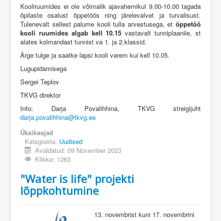
Kooliruumides ei ole võimalik ajavahemikul 9.00-10.00 tagada
õpilaste osalust õppetöös ning järelevalvet ja turvalisust.
Tulenevalt sellest palume kooli tulla arvestusega, et
õppetöö
kooli ruumides algab kell 10.15
vastavalt tunniplaanile, st
alates kolmandast tunnist va 1. ja 2.klassid.
Ärge tulge ja saatke lapsi kooli varem kui kell 10.05.
Lugupidamisega
Sergei Teplov
TKVG direktor
Info: Darja Povalihhina, TKVG streigijuht
darja.povalihhina@tkvg.ee
Üksikasjad
Kategooria:
Uudised
Avaldatud: 09 November 2023
Klikke: 1263
"Water is life" projekti
lõppkohtumine
13. novembrist kuni 17. novembrini