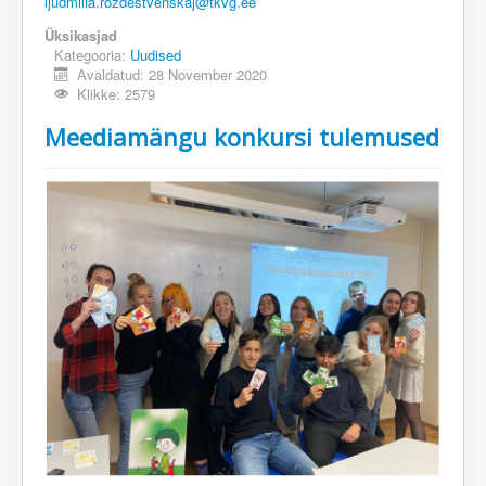
ljudmilla.rozdestvenskaj@tkvg.ee
Üksikasjad
Kategooria:
Uudised
Avaldatud: 28 November 2020
Klikke: 2579
Meediamängu konkursi tulemused