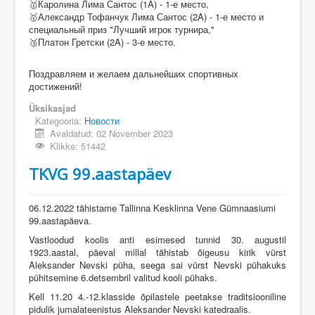
🥇Каролина Лима Сантос (1A) - 1-е место,
🥇Александр Тофанчук Лима Сантос (2A) - 1-е место и
специальный приз "Лучший игрок турнира,"
🥉Платон Гретски (2A) - 3-е место.
Поздравляем и желаем дальнейших спортивных
достижений!
Üksikasjad
Kategooria:
Новости
Avaldatud: 02 November 2023
Klikke: 51442
TKVG 99.aastapäev
06.12.2022 tähistame Tallinna Kesklinna Vene Gümnaasiumi
99.aastapäeva.
Vastloodud koolis anti esimesed tunnid 30. augustil
1923.aastal, päeval millal tähistab õigeusu kirik vürst
Aleksander Nevski püha, seega sai vürst Nevski pühakuks
pühitsemine 6.detsembril valitud kooli pühaks.
Kell 11.20 4.-12.klasside õpilastele peetakse traditsiooniline
pidulik jumalateenistus Aleksander Nevski katedraalis.