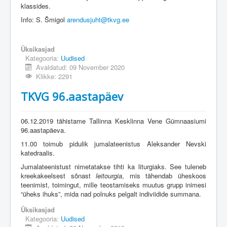
klassides.
Info: S. Šmigol
arendusjuht@tkvg.ee
Üksikasjad
Kategooria:
Uudised
Avaldatud: 09 November 2020
Klikke: 2291
TKVG 96.aastapäev
06.12.2019 tähistame Tallinna Kesklinna Vene Gümnaasiumi
96.aastapäeva.
11.00 toimub pidulik jumalateenistus Aleksander Nevski
katedraalis.
Jumalateenistust nimetatakse tihti ka liturgiaks. See tuleneb
kreekakeelsest sõnast
leitourgia
, mis tähendab üheskoos
teenimist, toimingut, mille teostamiseks muutus grupp inimesi
“üheks ihuks”, mida nad polnuks pelgalt indiviidide summana.
Üksikasjad
Kategooria:
Uudised