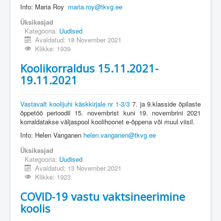
Info: Maria Roy
maria.roy@tkvg.ee
Üksikasjad
Kategooria:
Uudised
Avaldatud: 18 November 2021
Klikke: 1939
Koolikorraldus 15.11.2021-
19.11.2021
Vastavalt koolijuhi käskkirjale nr 1-3/3
7. ja 9.klasside õpilaste
õppetöö perioodil 15. novembrist kuni 19. novembrini 2021
korraldatakse väljaspool koolihoonet e-õppena või muul viisil.
Info: Helen Vanganen
helen.vanganen@tkvg.ee
Üksikasjad
Kategooria:
Uudised
Avaldatud: 13 November 2021
Klikke: 1923
COVID-19 vastu vaktsineerimine
koolis