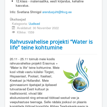
12.klass - matemaatika, eesti kirjandus, kehaline
kasvatus.
Info: Svetlana Shmigol
arendusjuht@tkvg.ee
Üksikasjad
Kategooria:
Uudised
Avaldatud: 30 November 2022
Klikke: 1559
Rahvusvahelise projekti “Water is
life” teine ​​kohtumine
20.11 - 25.11 toimub meie koolis
rahvusvahelise projekti Erasmus +
“Water is life” teine ​​kohtumine. Meie
kool võtab vastu külalisi Türgist,
Hispaaniast, Poolast, Itaaliast,
Kreekast ja Hollandist. Meie
gümnaasiumi õpetajad ja õpilased
tutvustavad Eesti kultuuri ja
traditsioonid, viivad läbi
ekskursioonid ning erinevad töötoad seotud vee ja
veepuhastuse teemaga. Selle nädala jooksul on plaanis
korraldada töötoad koostöös Ahhaa Teaduskeskusega ja