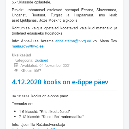
5.-7.klasside õpilastele.
Projekti kohtumisel osalevad õpetajad Eestist, Sloveeniast,
Ungarist, Rootsist, Türgist ja Hispaaniast, mis leiab
aset Ljubljanas, Jože Moškrič algkoolis.
Kohtumise käigus õpetajad koostavad vajalikud materjalid ja
töölehed edasiseks koostööks.
Info: Anne-Liisa Antsma
anne.atsma@tkvg.ee
või Maria Roy
maria.roy@tkvg.ee
Üksikasjad
Kategooria:
Uudised
Avaldatud: 04 November 2021
Klikke: 1967
4.12.2020 koolis on e-õppe päev
04.12.2020 koolis on e-õppe päev.
Teemaks on:
1-6 klassid: "Kristlikud Jõulud"
7-12 klassid: "Kunst läbi matemaatika"
Info: Ljudmilla Roždestvenskaja