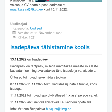
Kandedeerimisa
valdus ja CV saata e-posti aadressile:
maarika.saal@tkvg.ee
kuni 15.11.2022.
Üksikasjad
Kategooria:
Uudised
Avaldatud: 11 November 2022
Klikke: 1521
Isadepäeva tähistamine koolis
13.11.2022 on Isadepäev.
Isadepäev on tähtpäev, millega märgitakse meeste rolli laste
kasvatamisel ning avaldatakse tänu isadele ja vanaisadele.
Üritused toimuvad terve nädala jooksul:
07.11.2022-11.11.2022 toimuvad klassijuhataja tunnid, koos
isadega.
11.11.2022 toimuvad spordivõistlused 1.klassi perede vahel.
11.11.2022 abituriendid abistavad LA Kadrioru õpetajaid.
Info: Viktoria Bespalova
huvijuht@tkvg.ee