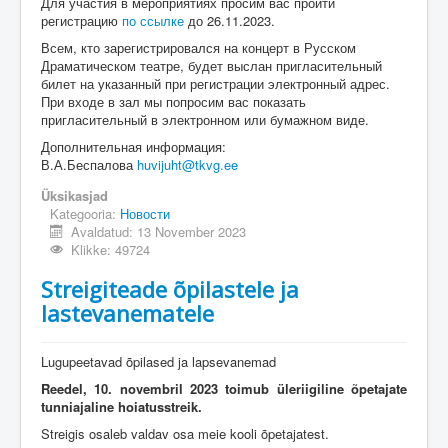
Для участия в мероприятиях просим вас пройти
регистрацию
по ссылке
до 26.11.2023.
Всем, кто зарегистрировался на концерт в Русском
Драматическом театре, будет выслан пригласительный
билет на указанный при регистрации электронный адрес.
При входе в зал мы попросим вас показать
пригласительный в электронном или бумажном виде.
Дополнительная информация:
В.А.Беспалова
huvijuht@tkvg.ee
Üksikasjad
Kategooria:
Новости
Avaldatud: 13 November 2023
Klikke: 49724
Streigiteade õpilastele ja
lastevanematele
Lugupeetavad õpilased ja lapsevanemad
Reedel, 10. novembril
2023
toimub üleriigiline õpetajate
tunniajaline hoiatusstreik.
Streigis osaleb valdav osa meie kooli õpetajatest.