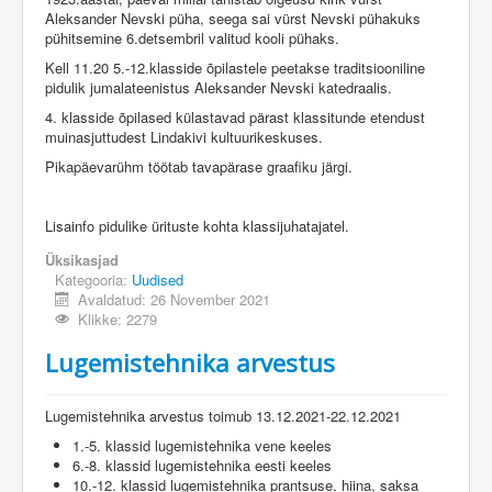
Aleksander Nevski püha, seega sai vürst Nevski pühakuks
pühitsemine 6.detsembril valitud kooli pühaks.
Kell 11.20 5.-12.klasside õpilastele peetakse traditsiooniline
pidulik jumalateenistus Aleksander Nevski katedraalis.
4. klasside õpilased külastavad pärast klassitunde etendust
muinasjuttudest Lindakivi kultuurikeskuses.
Pikapäevarühm töötab tavapärase graafiku järgi.
Lisainfo pidulike ürituste kohta klassijuhatajatel.
Üksikasjad
Kategooria:
Uudised
Avaldatud: 26 November 2021
Klikke: 2279
Lugemistehnika arvestus
Lugemistehnika arvestus toimub 13.12.2021-22.12.2021
1.-5. klassid lugemistehnika vene keeles
6.-8. klassid lugemistehnika eesti keeles
10.-12. klassid lugemistehnika prantsuse, hiina, saksa