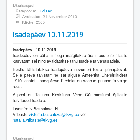
Üksikasjad
Kategooria:
Uudised
Avaldatud: 21 November 2019
Klikke: 2505
Isadepäev 10.11.2019
Isadepäev - 10.11.2019
Isadepäev on püha, millega märgitakse ära meeste rolli laste
kasvatamisel ning avaldatakse tänu isadele ja vanaisadele.
Eestis tähistatakse isadepäeva novembri teisel pühapäeval.
Selle päeva tähistamine sai alguse Ameerika Ühendriikidest
1910. aastal. Isadepäeva lilledeks on saanud punane ja valge
roos.
Allpool on Tallinna Kesklinna Vene Gümnaasiumi õpilaste
tervitused Isadele:
Lisainfo: N.Bespalova, N.
Vilbaste
viktoria.bespalova@tkvg.ee
või
natalia.vilbaste@tkvg.ee
Üksikasjad