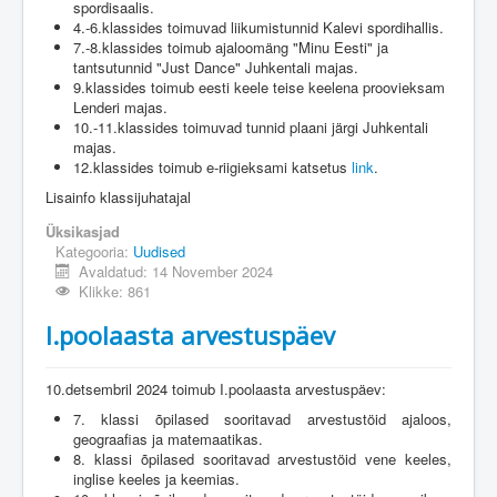
spordisaalis.
4.-6.klassides toimuvad liikumistunnid Kalevi spordihallis.
7.-8.klassides toimub ajaloomäng "Minu Eesti" ja
tantsutunnid "Just Dance" Juhkentali majas.
9.klassides toimub eesti keele teise keelena proovieksam
Lenderi majas.
10.-11.klassides toimuvad tunnid plaani järgi Juhkentali
majas.
12.klassides toimub e-riigieksami katsetus
link
.
Lisainfo klassijuhatajal
Üksikasjad
Kategooria:
Uudised
Avaldatud: 14 November 2024
Klikke: 861
I.poolaasta arvestuspäev
10.detsembril 2024 toimub I.poolaasta arvestuspäev:
7. klassi õpilased sooritavad arvestustöid ajaloos,
geograafias ja matemaatikas.
8. klassi õpilased sooritavad arvestustöid vene keeles,
inglise keeles ja keemias.