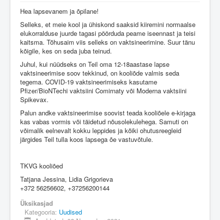
Hea lapsevanem ja õpilane!
Selleks, et meie kool ja ühiskond saaksid kiiremini normaalse
elukorralduse juurde tagasi pöörduda peame iseennast ja teisi
kaitsma. Tõhusaim viis selleks on vaktsineerimine. Suur tänu
kõigile, kes on seda juba teinud.
Juhul, kui nüüdseks on Teil oma 12-18aastase lapse
vaktsineerimise soov tekkinud, on kooliõde valmis seda
tegema. COVID-19 vaktsineerimiseks kasutame
Pfizer/BioNTechi vaktsiini Comirnaty või Moderna vaktsiini
Spikevax.
Palun andke vaktsineerimise soovist teada kooliõele e-kirjaga
kas vabas vormis või täidetud nõusolekulehega. Samuti on
võimalik eelnevalt kokku leppides ja kõiki ohutusreegleid
järgides Teil tulla koos lapsega õe vastuvõtule.
TKVG kooliõed
Tatjana Jessina, Lidia Grigorieva
+372 56256602, +37256200144
Üksikasjad
Kategooria:
Uudised