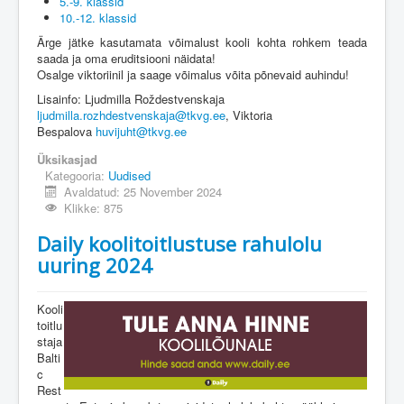
5.-9. klassid
10.-12. klassid
Ärge jätke kasutamata võimalust kooli kohta rohkem teada
saada ja oma eruditsiooni näidata!
Osalge viktoriinil ja saage võimalus võita põnevaid auhindu!
Lisainfo: Ljudmilla Roždestvenskaja
ljudmilla.rozhdestvenskaja@tkvg.ee
, Viktoria
Bespalova
huvijuht@tkvg.ee
Üksikasjad
Kategooria:
Uudised
Avaldatud: 25 November 2024
Klikke: 875
Daily koolitoitlustuse rahulolu
uuring 2024
Kooli
toitlu
staja
Balti
c
Rest