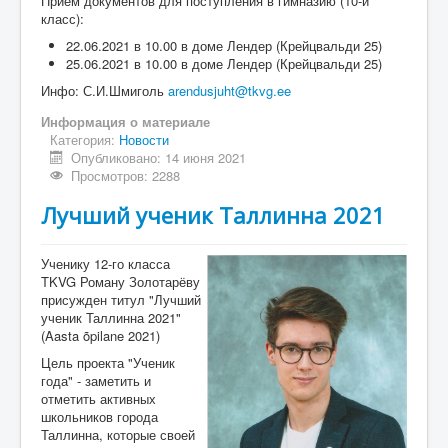
Прием документов для поступления в гимназию (10-й
класс):
22.06.2021 в 10.00 в доме Лендер (Крейцвальди 25)
25.06.2021 в 10.00 в доме Лендер (Крейцвальди 25)
Инфо: С.И.Шмиголь
arendusjuht@tkvg.ee
Информация о материале
Категория:
Новости
Опубликовано: 14 июня 2021
Просмотров: 2288
Лучший ученик Таллинна 2021
Ученику 12-го класса
TKVG Роману Золотарёву
присужден титул "Лучший
ученик Таллинна 2021"
(Aasta õpilane 2021)
Цель проекта "Ученик
года" - заметить и
отметить активных
школьников города
Таллинна, которые своей