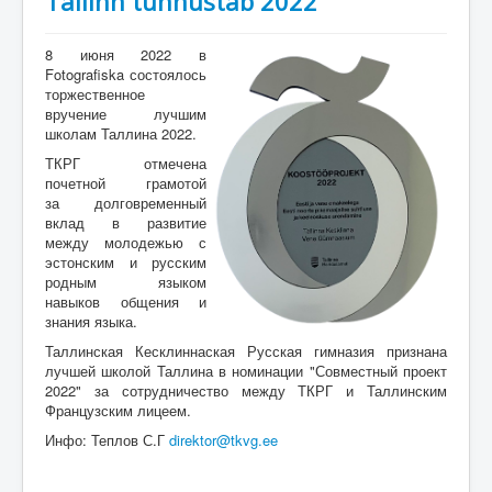
Tallinn tunnustab 2022
8 июня 2022 в
Fotografiska состоялось
торжественное
вручение лучшим
школам Таллина 2022.
ТКРГ отмечена
почетной грамотой
за долговременный
вклад в развитие
между молодежью с
эстонским и русским
родным языком
навыков общения и
знания языка.
Таллинская Кесклиннаская Русская гимназия признана
лучшей школой Таллина в номинации "Совместный проект
2022" за сотрудничество между ТКРГ и Таллинским
Французским лицеем.
Инфо: Теплов С.Г
direktor@tkvg.ee