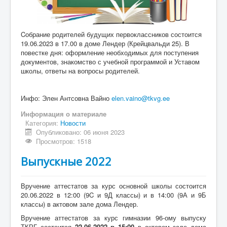
Cобрание родителей будущих первоклассников состоится
19.06.2023 в 17.00 в доме Лендер (Крейцвальди 25). В
повестке дня: оформление необходимых для поступения
документов, знакомство с учебной программой и Уставом
школы, ответы на вопросы родителей.
Инфо: Элен Антсовна Вайно
elen.vaino@tkvg.ee
Информация о материале
Категория:
Новости
Опубликовано: 06 июня 2023
Просмотров: 1518
Выпускные 2022
Вручение аттестатов за курс основной школы состоится
20.06.2022 в 12:00 (9C и 9Д классы) и в 14:00 (9А и 9Б
классы) в актовом зале дома Лендер.
Вручение аттестатов за курс гимназии 96-ому выпуску
ТКРГ состоится
22.06.2022 в 15:00
в актовом зале дома