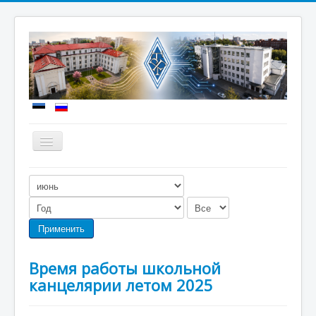
Включить/
выключить
навигацию
Новости
О школе
Поступление
Применить
Учебная работа
Время работы школьной
Школьная жизнь
канцелярии летом 2025
Документы