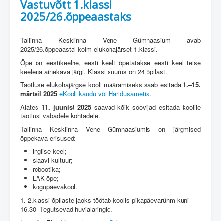
Vastuvõtt 1.klassi
2025/26.õppeaastaks
Tallinna Kesklinna Vene Gümnaasium avab
2025/26.õppeaastal kolm elukohajärset 1.klassi.
Õpe on eestikeelne, eesti keelt õpetatakse eesti keel teise
keelena ainekava järgi. Klassi suurus on 24 õpilast.
Taotluse elukohajärgse kooli määramiseks saab esitada
1.–15.
märtsil 2025
eKooli kaudu või Haridusametis
.
Alates
11. juunist
2025
saavad kõik soovijad esitada koolile
taotlusi vabadele kohtadele.
Tallinna Kesklinna Vene Gümnaasiumis on järgmised
õppekava erisused:
inglise keel;
slaavi kultuur;
robootika;
LAK-õpe;
kogupäevakool.
1.-2.klassi õpilaste jaoks töötab koolis pikapäevarühm kuni
16.30. Tegutsevad huvialaringid.