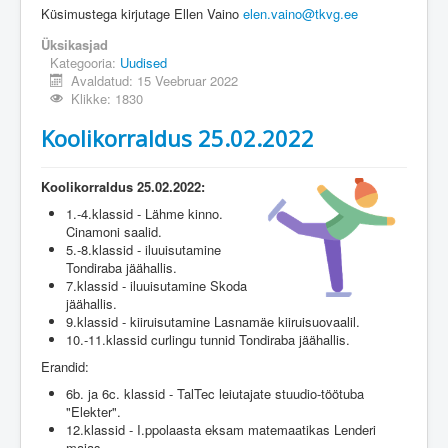
Küsimustega kirjutage Ellen Vaino
elen.vaino@tkvg.ee
Üksikasjad
Kategooria:
Uudised
Avaldatud: 15 Veebruar 2022
Klikke: 1830
Koolikorraldus 25.02.2022
Koolikorraldus 25.02.2022:
1.-4.klassid - Lähme kinno.
Cinamoni saalid.
5.-8.klassid - iluuisutamine
Tondiraba jäähallis.
7.klassid - iluuisutamine Skoda
jäähallis.
9.klassid - kiiruisutamine Lasnamäe kiiruisuovaalil.
10.-11.klassid curlingu tunnid Tondiraba jäähallis.
Erandid:
6b. ja 6c. klassid - TalTec leiutajate stuudio-töötuba
"Elekter".
12.klassid - I.ppolaasta eksam matemaatikas Lenderi
majas.