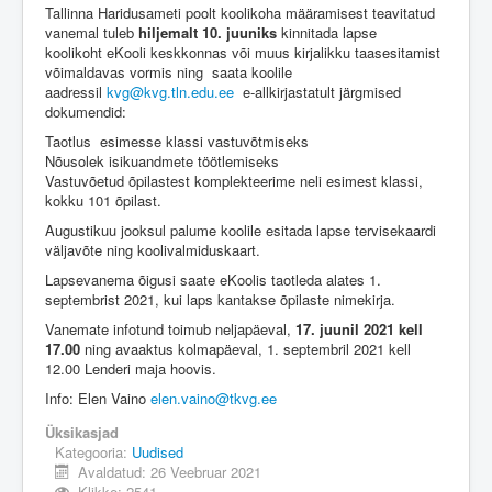
Tallinna Haridusameti poolt koolikoha määramisest teavitatud
vanemal tuleb
hiljemalt 10. juuniks
kinnitada lapse
koolikoht eKooli keskkonnas või muus kirjalikku taasesitamist
võimaldavas vormis ning saata koolile
aadressil
kvg@kvg.tln.edu.ee
e-allkirjastatult järgmised
dokumendid:
Taotlus esimesse klassi vastuvõtmiseks
Nõusolek isikuandmete töötlemiseks
Vastuvõetud õpilastest komplekteerime neli esimest klassi,
kokku 101 õpilast.
Augustikuu jooksul palume koolile esitada lapse tervisekaardi
väljavõte ning koolivalmiduskaart.
Lapsevanema õigusi saate eKoolis taotleda alates 1.
septembrist 2021, kui laps kantakse õpilaste nimekirja.
Vanemate infotund toimub neljapäeval,
17. juunil 2021 kell
17.00
ning avaaktus kolmapäeval, 1. septembril 2021 kell
12.00 Lenderi maja hoovis.
Info: Elen Vaino
elen.vaino@tkvg.ee
Üksikasjad
Kategooria:
Uudised
Avaldatud: 26 Veebruar 2021
Klikke: 2541