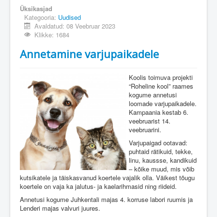
Üksikasjad
Kategooria:
Uudised
Avaldatud: 08 Veebruar 2023
Klikke: 1684
Annetamine varjupaikadele
Koolis toimuva projekti
“Roheline kool” raames
kogume annetusi
loomade varjupaikadele.
Kampaania kestab 6.
veebruarist 14.
veebruarini.
Varjupaigad ootavad:
puhtaid rätikuid, tekke,
linu, kaussse, kandikuid
– kõike muud, mis võib
kutsikatele ja täiskasvanud koertele vajalik olla. Väikest tõugu
koertele on vaja ka jalutus- ja kaelarihmasid ning riideid.
Annetusi kogume Juhkentali majas 4. korruse labori ruumis ja
Lenderi majas valvuri juures.