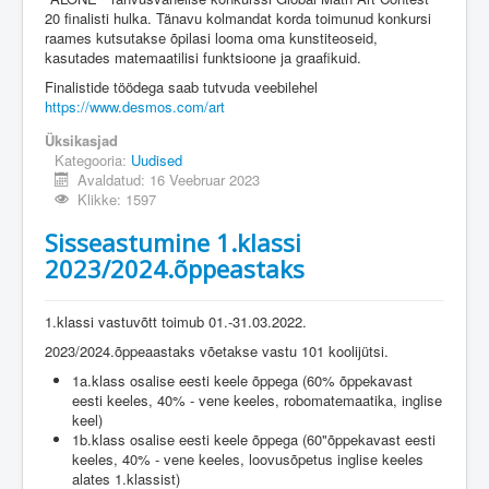
20 finalisti hulka. Tänavu kolmandat korda toimunud konkursi
raames kutsutakse õpilasi looma oma kunstiteoseid,
kasutades matemaatilisi funktsioone ja graafikuid.
Finalistide töödega saab tutvuda veebilehel
https://www.desmos.com/art
Üksikasjad
Kategooria:
Uudised
Avaldatud: 16 Veebruar 2023
Klikke: 1597
Sisseastumine 1.klassi
2023/2024.õppeastaks
1.klassi vastuvõtt toimub 01.-31.03.2022.
2023/2024.õppeaastaks võetakse vastu 101 koolijütsi.
1a.klass osalise eesti keele õppega (60% õppekavast
eesti keeles, 40% - vene keeles, robomatemaatika, inglise
keel)
1b.klass osalise eesti keele õppega (60"õppekavast eesti
keeles, 40% - vene keeles, loovusõpetus inglise keeles
alates 1.klassist)