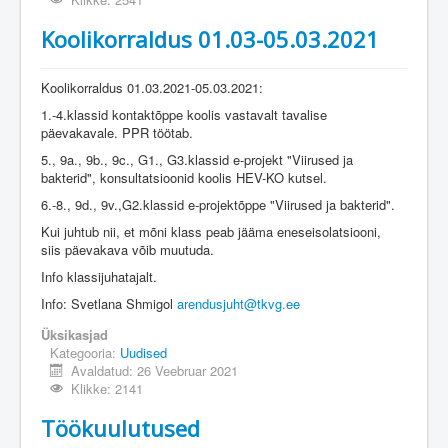
Koolikorraldus 01.03-05.03.2021
Koolikorraldus 01.03.2021-05.03.2021:
1.-4.klassid kontaktõppe koolis vastavalt tavalise
päevakavale. PPR töötab.
5., 9a., 9b., 9c., G1., G3.klassid e-projekt "Viirused ja
bakterid", konsultatsioonid koolis HEV-KO kutsel.
6.-8., 9d., 9v.,G2.klassid e-projektõppe "Viirused ja bakterid".
Kui juhtub nii, et mõni klass peab jääma eneseisolatsiooni,
siis päevakava võib muutuda.
Info klassijuhatajalt.
Info: Svetlana Shmigol
arendusjuht@tkvg.ee
Üksikasjad
Kategooria:
Uudised
Avaldatud: 26 Veebruar 2021
Klikke: 2141
Töökuulutused