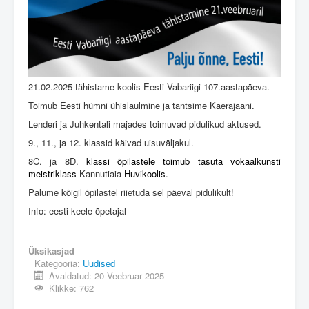
Üldinfo
Kontakt
Login
21.02.2025 tähistame koolis Eesti Vabariigi 107.aastapäeva.
Toimub Eesti hümni ühislaulmine ja tantsime Kaerajaani.
Lenderi ja Juhkentali majades toimuvad pidulikud aktused.
9., 11., ja 12. klassid käivad uisuväljakul.
8C. ja 8D.
klassi õpilastele toimub tasuta vokaalkunsti
meistriklass
Kannutiaia
Huvikoolis.
Palume kõigil õpilastel riietuda sel päeval pidulikult!
Info: eesti keele õpetajal
Üksikasjad
Kategooria:
Uudised
Avaldatud: 20 Veebruar 2025
Klikke: 762