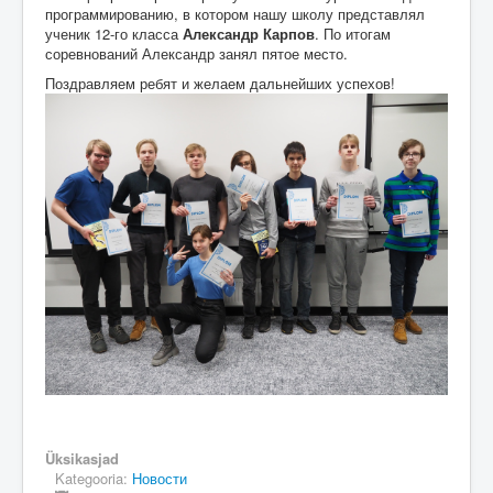
программированию, в котором нашу школу представлял
ученик 12-го класса
Александр Карпов
. По итогам
соревнований Александр занял пятое место.
Поздравляем ребят и желаем дальнейших успехов!
Üksikasjad
Kategooria:
Новости