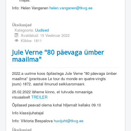
Info: Helen Vanganen
helen.vanganen@tkvg.ee
Üksikasjad
Kategooria:
Uudised
Avaldatud: 15 Veebruar 2022
Klikke: 1811
Jule Verne "80 päevaga ümber
maailma"
2022.a uurime koos õpilastega Jule Verne "80 päevaga ümber
maailma" (prantsuse Le tour du monde en quatre-vingts
jours) 1872. aastal ilmunud seiklusromaani.
25.02.2022 läheme kinno, et tutvuda romaaniga
visuaalselt
TREILER
Õpilased peavad olema kohal hiljemalt kellaks 09.10
Info klassijuhatajal
Info: Viktoria Bespalova
huvijuht@tkvg.ee
Üksikasjad