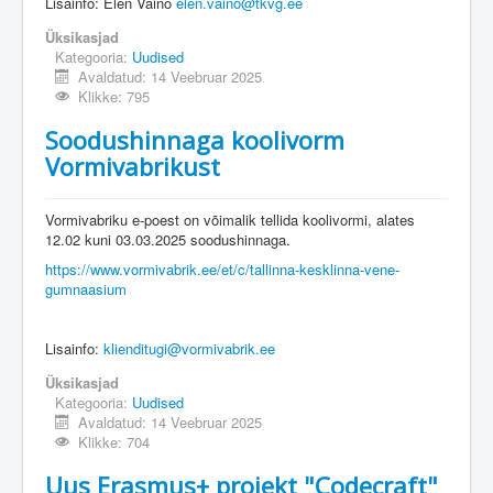
Lisainfo: Elen Vaino
elen.vaino@tkvg.ee
Üksikasjad
Kategooria:
Uudised
Avaldatud: 14 Veebruar 2025
Klikke: 795
Soodushinnaga koolivorm
Vormivabrikust
Vormivabriku e-poest on võimalik tellida koolivormi, alates
12.02 kuni 03.03.2025 soodushinnaga.
https://www.vormivabrik.ee/et/c/tallinna-kesklinna-vene-
gumnaasium
Lisainfo:
klienditugi@vormivabrik.ee
Üksikasjad
Kategooria:
Uudised
Avaldatud: 14 Veebruar 2025
Klikke: 704
Uus Erasmus+ projekt "Codecraft"