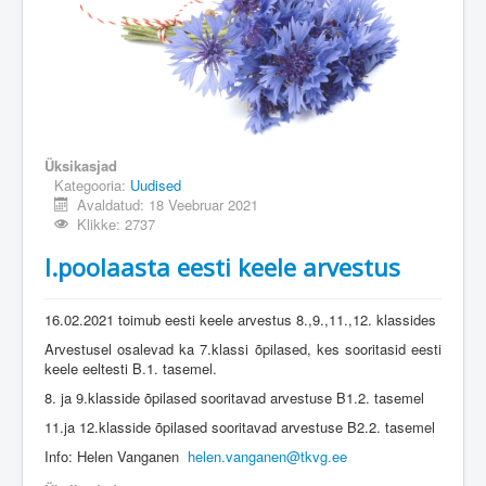
Üksikasjad
Kategooria:
Uudised
Avaldatud: 18 Veebruar 2021
Klikke: 2737
I.poolaasta eesti keele arvestus
16.02.2021 toimub eesti keele arvestus 8.,9.,11.,12. klassides
Arvestusel osalevad ka 7.klassi õpilased, kes sooritasid eesti
keele eeltesti B.1. tasemel.
8. ja 9.klasside õpilased sooritavad arvestuse B1.2. tasemel
11.ja 12.klasside õpilased sooritavad arvestuse B2.2. tasemel
Info: Helen Vanganen
helen.vanganen@tkvg.ee