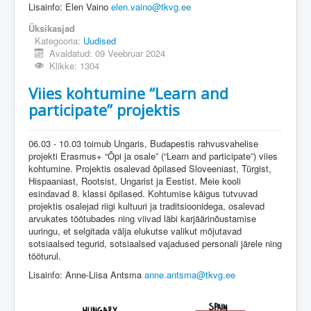
Lisainfo: Elen Vaino
elen.vaino@tkvg.ee
Üksikasjad
Kategooria:
Uudised
Avaldatud: 09 Veebruar 2024
Klikke: 1304
Viies kohtumine “Learn and
participate” projektis
06.03 - 10.03 toimub Ungaris, Budapestis rahvusvahelise
projekti Erasmus+ “Õpi ja osale” (“Learn and participate”) viies
kohtumine. Projektis osalevad õpilased Sloveeniast, Türgist,
Hispaaniast, Rootsist, Ungarist ja Eestist. Meie kooli
esindavad 8. klassi õpilased. Kohtumise käigus tutvuvad
projektis osalejad riigi kultuuri ja traditsioonidega, osalevad
arvukates töötubades ning viivad läbi karjäärinõustamise
uuringu, et selgitada välja elukutse valikut mõjutavad
sotsiaalsed tegurid, sotsiaalsed vajadused personali järele ning
tööturul.
Lisainfo: Anne-Liisa Antsma
anne.antsma@tkvg.ee