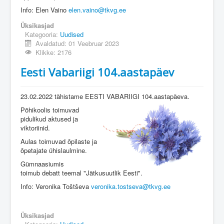
Info: Elen Vaino
elen.vaino@tkvg.ee
Üksikasjad
Kategooria:
Uudised
Avaldatud: 01 Veebruar 2023
Klikke: 2176
Eesti Vabariigi 104.aastapäev
23.02.2022 tähistame EESTI VABARIIGI 104.aastapäeva.
Põhikoolis toimuvad
pidulikud aktused ja
viktoriinid.
Aulas toimuvad õpilaste ja
õpetajate ühislaulmine.
Gümnaasiumis
toimub debatt teemal "Jätkusuutlik Eesti".
Info: Veronika Toštševa
veronika.tostseva@tkvg.ee
Üksikasjad