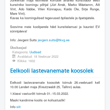
Juhkentali maja esimesel korrusel avaneb kunstilabor eesti
kunstnike loomingu põhjal (Jüri Arrak, Marko Mäetamm, Aili
Vint, Ado Vabbe, Vilen Künnapuu, Kaido Ole, Sirje Runge,
Mare Vint).
Kavas ka loomingulised tegevused õpilastele ja õpetajatele.
Soovime meie kooliperele häid kunstielamusi ja kaunist EV
sünnipäeva!
Info: Jevgeni Suits
jevgeni.suits@tkvg.ee
Üksikasjad
Kategooria:
Uudised
Avaldatud: 18 Veebruar 2022
Klikke: 1932
Eelkooli lastevanemate koosolek
Eelkooli lastevanemate koosolek toimub 26.veebruaril kell
10.00 Lenderi maja (Kreutzwaldi 25, Tallinn) aulas.
1.klassi vastuvõtt toimub 01.-15.03.2022.
Maski kandmine koolis on kohustuslik!
Info
siit