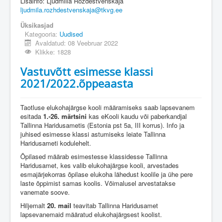
Lisainfo: Ljudmilla Roždestvenskaja
ljudmila.rozhdestvenskaja@tkvg.ee
Üksikasjad
Kategooria:
Uudised
Avaldatud: 08 Veebruar 2022
Klikke: 1828
Vastuvõtt esimesse klassi
2021/2022.õppeaasta
Taotluse elukohajärgse kooli määramiseks saab lapsevanem
esitada
1.-26. märtsini
kas eKooli kaudu või paberkandjal
Tallinna Haridusametis (Estonia pst 5a, III korrus). Info ja
juhised esimesse klassi astumiseks leiate Tallinna
Haridusameti kodulehelt.
Õpilased määrab esimestesse klassidesse Tallinna
Haridusamet, kes valib elukohajärgse kooli, arvestades
esmajärjekorras õpilase elukoha lähedust koolile ja ühe pere
laste õppimist samas koolis. Võimalusel arvestatakse
vanemate soove.
Hiljemalt
20. mail
teavitab Tallinna Haridusamet
lapsevanemaid määratud elukohajärgsest koolist.