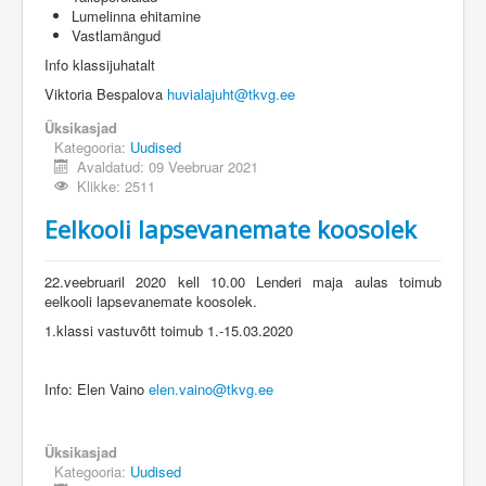
Lumelinna ehitamine
Vastlamängud
Info klassijuhatalt
Viktoria Bespalova
huvialajuht@tkvg.ee
Üksikasjad
Kategooria:
Uudised
Avaldatud: 09 Veebruar 2021
Klikke: 2511
Eelkooli lapsevanemate koosolek
22.veebruaril 2020 kell 10.00 Lenderi maja aulas toimub
eelkooli lapsevanemate koosolek.
1.klassi vastuvõtt toimub 1.-15.03.2020
Info: Elen Vaino
elen.vaino@tkvg.ee
Üksikasjad
Kategooria:
Uudised