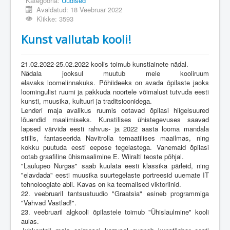
Kategooria:
Uudised
Avaldatud: 18 Veebruar 2022
Klikke: 3593
Kunst vallutab kooli!
21.02.2022-25.02.2022 koolis toimub kunstiainete nädal.
Nädala jooksul muutub meie kooliruum
elavaks loomelinnakuks. Põhiideeks on avada õpilaste jaoks
loomingulist ruumi ja pakkuda noortele võimalust tutvuda eesti
kunsti, muusika, kultuuri ja traditsioonidega.
Lenderi maja avalikus ruumis ootavad õpilasi hiigelsuured
lõuendid maalimiseks. Kunstilises ühistegevuses saavad
lapsed värvida eesti rahvus- ja 2022 aasta looma mandala
stiilis, fantaseerida Navitrolla temaatilises maailmas, ning
kokku puutuda eesti eepose tegelastega. Vanemaid õpilasi
ootab graafiline ühismaalimine E. Wiiralti teoste põhjal.
"Laulupeo Nurgas" saab kuulata eesti klassika pärleid, ning
"elavdada" eesti muusika suurtegelaste portreesid uuemate IT
tehnoloogiate abil. Kavas on ka teemalised viktoriinid.
22. veebruaril tantsustuudio "Graatsia" esineb programmiga
"Vahvad Vastlad!".
23. veebruaril algkooli õpilastele toimub "Ühislaulmine" kooli
aulas.