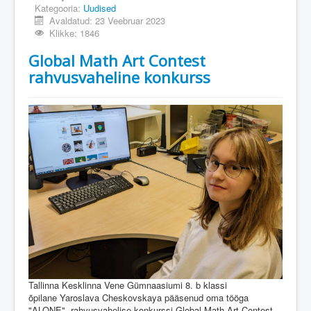
Kategooria:
Uudised
Avaldatud: 23 Veebruar 2023
Klikke: 1846
Global Math Art Contest
rahvusvaheline konkurss
Tallinna Kesklinna Vene Gümnaasiumi 8. b klassi
õpilane Yaroslava Cheskovskaya pääsenud oma tööga
"ALONE" rahvusvahelise konkurssi Global Math Art Contest