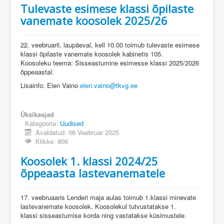
Tulevaste esimese klassi õpilaste
vanemate koosolek 2025/26
22. veebruaril, laupäeval, kell 10.00 toimub tulevaste esimese
klassi õpilaste vanemate koosolek kabinetis 105.
Koosoleku teema: Sisseastumine esimesse klassi 2025/2026
õppeaastal.
Lisainfo: Elen Vaino
elen.vaino@tkvg.ee
Üksikasjad
Kategooria:
Uudised
Avaldatud: 06 Veebruar 2025
Klikke: 806
Koosolek 1. klassi 2024/25
õppeaasta lastevanematele
17. veebruaaris Lenderi maja aulas toimub 1.klassi minevate
lastevanemate koosolek. Koosolekul tutvustatakse 1.
klassi sisseastumise korda ning vastatakse küsimustele.