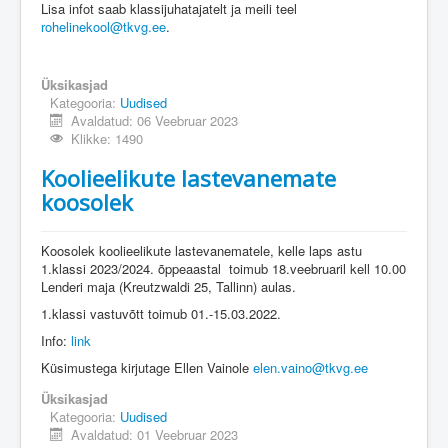
Lisa infot saab klassijuhatajatelt ja meili teel
rohelinekool@tkvg.ee
.
Üksikasjad
Kategooria:
Uudised
Avaldatud: 06 Veebruar 2023
Klikke: 1490
Koolieelikute lastevanemate
koosolek
Koosolek koolieelikute lastevanematele, kelle laps astu
1.klassi 2023/2024. õppeaastal toimub 18.veebruaril kell 10.00
Lenderi maja (Kreutzwaldi 25, Tallinn) aulas.
1.klassi vastuvõtt toimub 01.-15.03.2022.
Info:
link
Küsimustega kirjutage Ellen Vainole
elen.vaino@tkvg.ee
Üksikasjad
Kategooria:
Uudised
Avaldatud: 01 Veebruar 2023