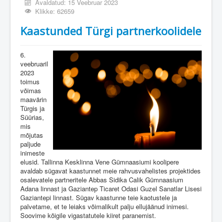
Avaldatud: 15 Veebruar 2023
Klikke: 62659
Kaastunded Türgi partnerkoolidele
6.
veebruaril
2023
toimus
võimas
maavärin
Türgis ja
Süürias,
mis
mõjutas
paljude
inimeste
elusid. Tallinna Kesklinna Vene Gümnaasiumi koolipere
avaldab sügavat kaastunnet meie rahvusvahelistes projektides
osalevatele partneritele Abbas Sidika Calik Gümnaasium
Adana linnast ja Gaziantep Ticaret Odasi Guzel Sanatlar Lisesi
Gaziantepi linnast. Sügav kaastunne teie kaotustele ja
palvetame, et te leiaks võimalikult palju ellujäänud inimesi.
Soovime kõigile vigastatutele kiiret paranemist.