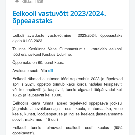
Klikke: 1635
Eelkooli vastuvõtt 2023/2024.
õppeaastaks
Eelkoli avalduste vastuvõtmine 2023/2024. õppeaastaks
algab 01.03.2023.
Tallinna Kesklinna Vene Gümnaasiumis korraldab eelkooli
tööd erahuvikool Keskus Edu-line.
Õppemaks on 60.-eurot kuus.
Avalduse saab täita
siit
.
Eelkooli rühmad alustavad tööd septembris 2023 ja lõpetavad
aprillis 2024, õppetöö toimub kaks korda nädalas teisipäeviti
või kolmapäeviti ja laupäviti, tunnid algavad tööpäevadel kell
16.25 ja laupäeviti kel 10.00.
Eelkoolis käiva rühma lapsed tegelevad õppepäeva jooksul
järgmiste ainevaldkonnaga - eesti keele, matemaatika, vene
keele, kunsti, loodusõpetuse ja inglise keelega (lastevanemate
soovil, maksmus - 15 eur)
Eelkooli tunnid toimuvad osaliselt eesti keeles (60%
õppekavast).