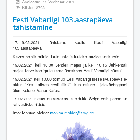
Avaldatud: 19 Veebruar 2021
Klikke: 2708
Eesti Vabariigi 103.aastapäeva
tähistamine
17.-19.02.2021 tähistame koolis Eesti Vabariigi
103.aastapäeva.
Kavas on viktoriinid, luuletuste ja luulekollaazide konkursid.
19.02.2021 kell 10.00 Lenderi majas ja kell 10.15 Juhkentali
majas terve kooliga laulame üheskoos Eesti Vabariigi hümni.
19.02.2021 kell 10.00 toimub Eesi Vabariigi iseseisvuspäeva e-
aktus "Kes kaitseb eesti riiki?", kus esineb 1.jalaväebrigaadi
ülem kolonel Vahur Karus.
19.02.2021 riietus on viisakas ja pidulik. Selga võib panna ka
rahvuslikke riideid.
Info: Monica Mölder
monica.molder@tkvg.ee