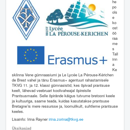
he
po
ols
e
ko
ost
öö
raa
me
s
Tall
inn
a
Ke
sklinna Vene gümnaasiumi ja Le Lycée La Pérouse-Kérichen
de Brest vahel ja tänu Erasmus+ agentuuri rahastamisele
TKVG 11. ja 12. klassi gümnasistid, kes õpivad prantsuse
keelt, lähevad veebruari koolivaheajal õpireisile
Prantsusmaale. Selle õpirände käigus tutvume bretooni keele
ja kultuuriga, saame teada, kuidas kasutatakse prantsuse
Bretagne’is mere ressursse ja, loomulikult, suhtleme prantsuse
keeles.
Lisainfo: Irina Rayner
irina.zorina@tkvg.ee
Üksikasjad