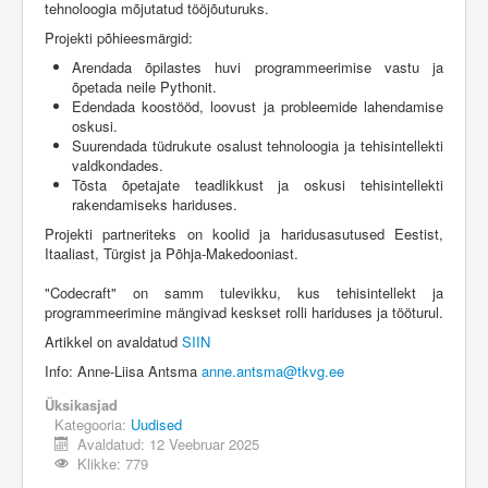
tehnoloogia mõjutatud tööjõuturuks.
Projekti põhieesmärgid:
Arendada õpilastes huvi programmeerimise vastu ja
õpetada neile Pythonit.
Edendada koostööd, loovust ja probleemide lahendamise
oskusi.
Suurendada tüdrukute osalust tehnoloogia ja tehisintellekti
valdkondades.
Tõsta õpetajate teadlikkust ja oskusi tehisintellekti
rakendamiseks hariduses.
Projekti partneriteks on koolid ja haridusasutused Eestist,
Itaaliast, Türgist ja Põhja-Makedooniast.
"Codecraft" on samm tulevikku, kus tehisintellekt ja
programmeerimine mängivad keskset rolli hariduses ja tööturul.
Artikkel on avaldatud
SIIN
Info: Anne-Liisa Antsma
anne.antsma@tkvg.ee
Üksikasjad
Kategooria:
Uudised
Avaldatud: 12 Veebruar 2025
Klikke: 779