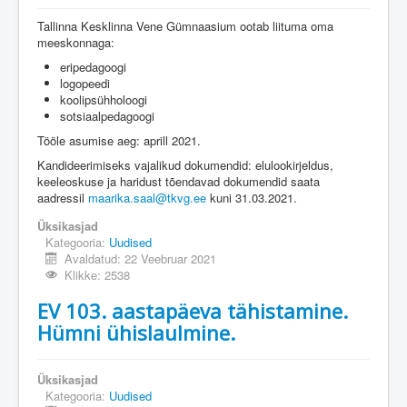
Tallinna Kesklinna Vene Gümnaasium ootab liituma oma
meeskonnaga:
eripedagoogi
logopeedi
koolipsühholoogi
sotsiaalpedagoogi
Tööle asumise aeg: aprill 2021.
Kandideerimiseks vajalikud dokumendid: elulookirjeldus,
keeleoskuse ja haridust tõendavad dokumendid saata
aadressil
maarika.saal@tkvg.ee
kuni 31.03.2021.
Üksikasjad
Kategooria:
Uudised
Avaldatud: 22 Veebruar 2021
Klikke: 2538
EV 103. aastapäeva tähistamine.
Hümni ühislaulmine.
Üksikasjad
Kategooria:
Uudised