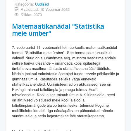
Kategooria:
Uudised
Avaldatud: 10 Veebruar 2022
Klikke: 2373
Matemaatikanädal "Statistika
meie ümber"
7. veebruarist 11. veebruarini toimub koolis matemaatikanädal
teemal "Statistika meie ümber". See teema pole juhuslikult
valitud! Nüüd on suurandmete aeg, mistõttu seadsime endale
sellise hariva ülesande – omandada koos õpilastega
ümbritseva maailma nähtuste statistilise analüüsi tööriistu.
Nädala jooksul valmistasid õpetajad tunde tervele põhikoolile ja
gümnaasiumile, kasutades selleks väga erinevaid
statistikavahendeid. Uurimisteemad on aktuaalsed: see on
Pekingis alanud taliolümpia ja praegu toimuv Eesti
rahvaloendus. Kooli aulas toimub üritus 6.-9.klassidele, need
on aktiivsed võistlused meie kooli ajaloo ja
taliolümpiamängude ajaloo tundmiseks, tulemusi kogume
mobiiltelefonide abil. Iga nädalapäev on pühendatud mõnele
sündmusele ja seda kajastatakse läbi statistikaprisma.