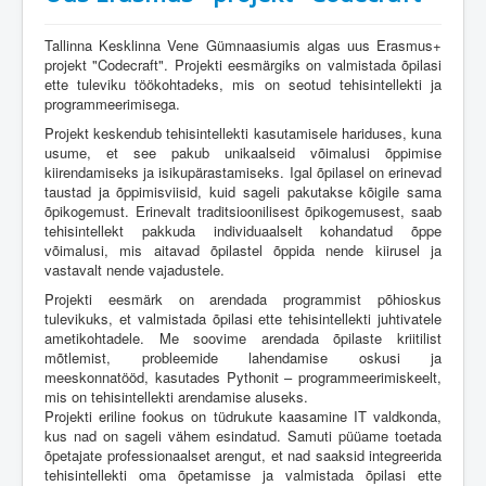
Tallinna Kesklinna Vene Gümnaasiumis algas uus Erasmus+
projekt "Codecraft". Projekti eesmärgiks on valmistada õpilasi
ette tuleviku töökohtadeks, mis on seotud tehisintellekti ja
programmeerimisega.
Projekt keskendub tehisintellekti kasutamisele hariduses, kuna
usume, et see pakub unikaalseid võimalusi õppimise
kiirendamiseks ja isikupärastamiseks. Igal õpilasel on erinevad
taustad ja õppimisviisid, kuid sageli pakutakse kõigile sama
õpikogemust. Erinevalt traditsioonilisest õpikogemusest, saab
tehisintellekt pakkuda individuaalselt kohandatud õppe
võimalusi, mis aitavad õpilastel õppida nende kiirusel ja
vastavalt nende vajadustele.
Projekti eesmärk on arendada programmist põhioskus
tulevikuks, et valmistada õpilasi ette tehisintellekti juhtivatele
ametikohtadele. Me soovime arendada õpilaste kriitilist
mõtlemist, probleemide lahendamise oskusi ja
meeskonnatööd, kasutades Pythonit – programmeerimiskeelt,
mis on tehisintellekti arendamise aluseks.
Projekti eriline fookus on tüdrukute kaasamine IT valdkonda,
kus nad on sageli vähem esindatud. Samuti püüame toetada
õpetajate professionaalset arengut, et nad saaksid integreerida
tehisintellekti oma õpetamisse ja valmistada õpilasi ette