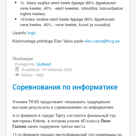
1c. klass osalise eesti keele õppega (60% õppekavast
vene keeles, 40% - eesti keeeles, robootika, loovusõpetus
inglise keeles)
1d.klass osalise eesti keele õppega (60% õppekavast
vene keeles, 40% - vene keeles, kunst ja muusika)
Lisainfo
lingil.
Küsimustega pöörduge Elen Vaino poole
elen.vaino@tkvg.ee
Üksikasjad
Kategooria:
Uudised
Avaldatud: 15 Veebruar 2023
Klikke: 1969
Соревнования по информатике
Ученики TKVG продолжают показывать традиционно
высокие результаты в соревнованиях по информатике.
4-го февраля в городе Тарту состоялся финальный тур
викторины Kobras, в котором ученик 9D класса
Леон
Галоян
занял подиумное третье место.
11-го февраля прошел республиканский тур олимпиады по