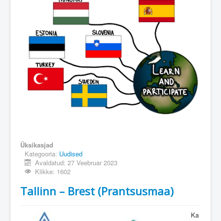
Üksikasjad
Kategooria:
Uudised
Avaldatud: 27 Veebruar 2023
Klikke: 1602
Tallinn – Brest (Prantsusmaa)
Ka