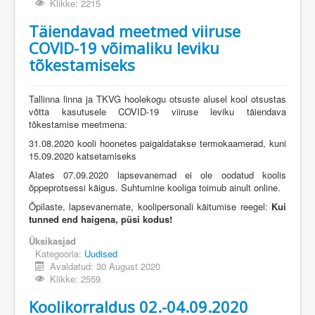
Klikke: 2215
Täiendavad meetmed viiruse
COVID-19 võimaliku leviku
tõkestamiseks
Tallinna linna ja TKVG hoolekogu otsuste alusel kool otsustas
võtta kasutusele COVID-19 viiruse leviku täiendava
tõkestamise meetmena:
31.08.2020 kooli hoonetes paigaldatakse termokaamerad, kuni
15.09.2020 katsetamiseks
Alates 07.09.2020 lapsevanemad ei ole oodatud koolis
õppeprotsessi käigus. Suhtumine kooliga toimub ainult online.
Õpilaste, lapsevanemate, koolipersonali käitumise reegel:
Kui
tunned end haigena, püsi kodus!
Üksikasjad
Kategooria:
Uudised
Avaldatud: 30 August 2020
Klikke: 2559
Koolikorraldus 02.-04.09.2020