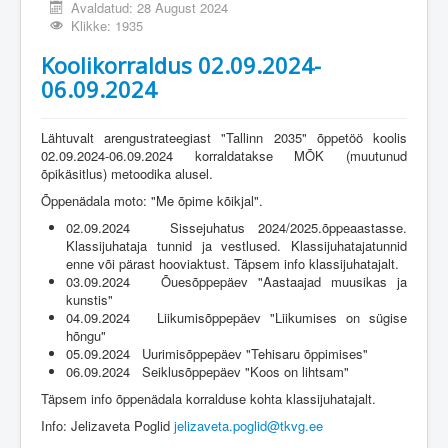
Avaldatud: 28 August 2024
Klikke: 1935
Koolikorraldus 02.09.2024-
06.09.2024
Lähtuvalt arengustrateegiast "Tallinn 2035" õppetöö koolis
02.09.2024-06.09.2024 korraldatakse MÕK (muutunud
õpikäsitlus) metoodika alusel.
Õppenädala moto: "Me õpime kõikjal".
02.09.2024 Sissejuhatus 2024/2025.õppeaastasse.
Klassijuhataja tunnid ja vestlused. Klassijuhatajatunnid
enne või pärast hooviaktust. Täpsem info klassijuhatajalt.
03.09.2024 Õuesõppepäev "Aastaajad muusikas ja
kunstis"
04.09.2024 Liikumisõppepäev "Liikumises on sügise
hõngu"
05.09.2024 Uurimisõppepäev "Tehisaru õppimises"
06.09.2024 Seiklusõppepäev "Koos on lihtsam"
Täpsem info õppenädala korralduse kohta klassijuhatajalt.
Info: Jelizaveta Poglid
jelizaveta.poglid@tkvg.ee