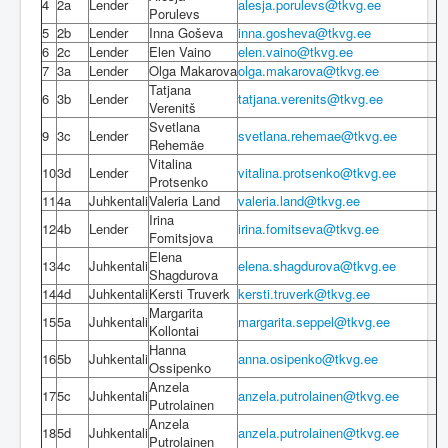
4
2a
Lender
alesja.porulevs@tkvg.ee
Porulevs
5
2b
Lender
Inna Goševa
inna.gosheva@tkvg.ee
6
2c
Lender
Elen Vaino
elen.vaino@tkvg.ee
7
3a
Lender
Olga Makarova
olga.makarova@tkvg.ee
Tatjana
6
3b
Lender
tatjana.verenits@tkvg.ee
Verenitš
Svetlana
9
3c
Lender
svetlana.rehemae@tkvg.ee
Rehemäe
Vitalina
10
3d
Lender
vitalina.protsenko@tkvg.ee
Protsenko
11
4a
Juhkentali
Valeria Land
valeria.land@tkvg.ee
Irina
12
4b
Lender
irina.fomitseva@tkvg.ee
Fomitsjova
Elena
13
4c
Juhkentali
elena.shagdurova@tkvg.ee
Shagdurova
14
4d
Juhkentali
Kersti Truverk
kersti.truverk@tkvg.ee
Margarita
15
5a
Juhkentali
margarita.seppel@tkvg.ee
Kollontai
Hanna
16
5b
Juhkentali
anna.osipenko@tkvg.ee
Ossipenko
Anzela
17
5c
Juhkentali
anzela.putrolainen@tkvg.ee
Putrolainen
Anzela
18
5d
Juhkentali
anzela.putrolainen@tkvg.ee
Putrolainen