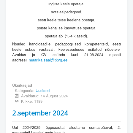
inglise keele õpetaja.
sotsiaalpedagood.
eesti keele teise keelena õpetaja.
poiste kehalise kasvatuse õpetaja.
õpetaja abi (1.-4.klassid).
Nõuded kandidaadile: pedagoogilised kompetentsid, eesti
keele oskus vastavalt keeleseaduses esitatud nõuetele
Avaldus ja CV esitada kuni 21.08.2024 e-posti
aadressil
maarika.saal@tkvg.ee
Üksikasjad
Kategooria:
Uudised
Avaldatud: 14 August 2024
Klikke: 1189
2.september 2024
Uut 2024/2025. õppeaastat alustame esmaspäeval, 2.
septembril Lenderi maja hoovis