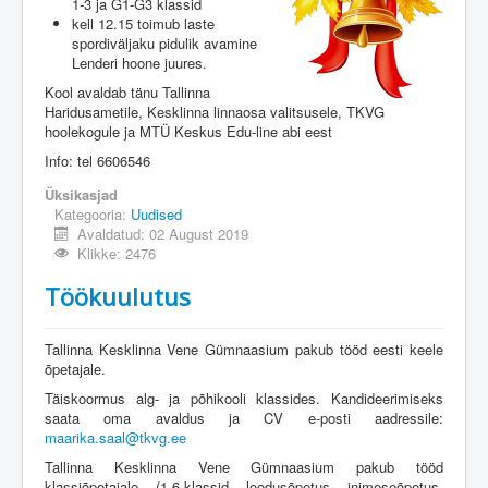
1-3 ja G1-G3 klassid
kell 12.15 toimub laste
spordiväljaku pidulik avamine
Lenderi hoone juures.
Kool avaldab tänu Tallinna
Haridusametile, Kesklinna linnaosa valitsusele, TKVG
hoolekogule ja MTÜ Keskus Edu-line abi eest
Info: tel 6606546
Üksikasjad
Kategooria:
Uudised
Avaldatud: 02 August 2019
Klikke: 2476
Töökuulutus
Tallinna Kesklinna Vene Gümnaasium pakub tööd eesti keele
õpetajale.
Täiskoormus alg- ja põhikooli klassides. Kandideerimiseks
saata oma avaldus ja CV e-posti aadressile:
maarika.saal@tkvg.ee
Tallinna Kesklinna Vene Gümnaasium pakub tööd
klassiõpetajale. (1-6.klassid, loodusõpetus, inimeseõpetus,