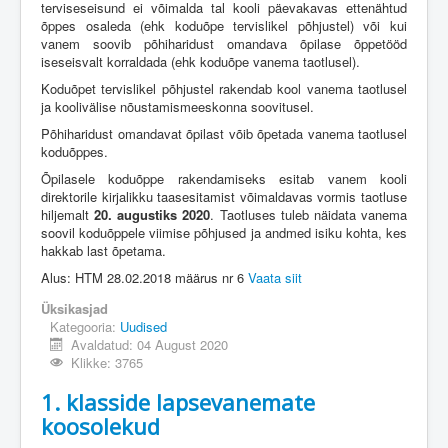
terviseseisund ei võimalda tal kooli päevakavas ettenähtud
õppes osaleda (ehk koduõpe tervislikel põhjustel) või kui
vanem soovib põhiharidust omandava õpilase õppetööd
iseseisvalt korraldada (ehk koduõpe vanema taotlusel).
Koduõpet tervislikel põhjustel rakendab kool vanema taotlusel
ja koolivälise nõustamismeeskonna soovitusel.
Põhiharidust omandavat õpilast võib õpetada vanema taotlusel
koduõppes.
Õpilasele koduõppe rakendamiseks esitab vanem kooli
direktorile kirjalikku taasesitamist võimaldavas vormis taotluse
hiljemalt
20. augustiks 2020
. Taotluses tuleb näidata vanema
soovil koduõppele viimise põhjused ja andmed isiku kohta, kes
hakkab last õpetama.
Alus: HTM 28.02.2018 määrus nr 6
Vaata siit
Üksikasjad
Kategooria:
Uudised
Avaldatud: 04 August 2020
Klikke: 3765
1. klasside lapsevanemate
koosolekud