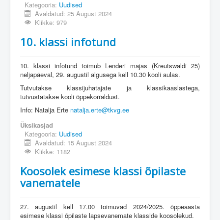
Kategooria:
Uudised
Avaldatud: 25 August 2024
Klikke: 979
10. klassi infotund
10. klassi infotund toimub Lenderi majas (Kreutswaldi 25)
neljapäeval, 29. augustil algusega kell 10.30 kooli aulas.
Tutvutakse klassijuhatajate ja klassikaaslastega,
tutvustatakse kooli õppekorraldust.
Info: Natalja Erte
natalja.erte@tkvg.ee
Üksikasjad
Kategooria:
Uudised
Avaldatud: 15 August 2024
Klikke: 1182
Koosolek esimese klassi õpilaste
vanematele
27. augustil kell 17.00 toimuvad 2024/2025. õppeaasta
esimese klassi õpilaste lapsevanemate klasside koosolekud.