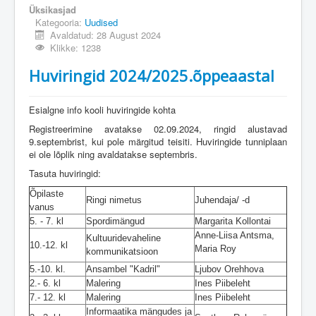
Üksikasjad
Kategooria:
Uudised
Avaldatud: 28 August 2024
Klikke: 1238
Huviringid 2024/2025.õppeaastal
Esialgne info kooli huviringide kohta
Registreerimine avatakse 02.09.2024, ringid alustavad
9.septembrist, kui pole märgitud teisiti. Huviringide tunniplaan
ei ole lõplik ning avaldatakse septembris.
Tasuta huviringid:
Õpilaste
Ringi nimetus
Juhendaja/ -d
vanus
5. - 7. kl
Spordimängud
Margarita Kollontai
Anne-Liisa Antsma,
Kultuuridevaheline
10.-12. kl
Maria Roy
kommunikatsioon
5.-10. kl.
Ansambel "Kadril"
Ljubov Orehhova
2.- 6. kl
Malering
Ines Piibeleht
7.- 12. kl
Malering
Ines Piibeleht
Informaatika mängudes ja