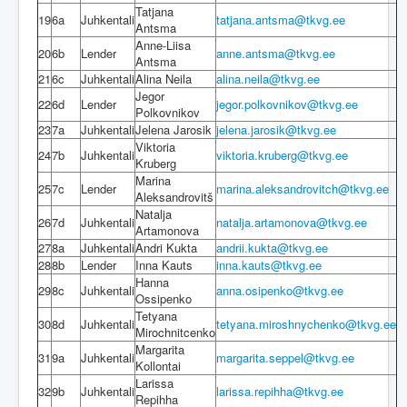
Tatjana
19
6a
Juhkentali
tatjana.antsma@tkvg.ee
Antsma
Anne-Liisa
20
6b
Lender
anne.antsma@tkvg.ee
Antsma
21
6c
Juhkentali
Alina Neila
alina.neila@tkvg.ee
Jegor
22
6d
Lender
jegor.polkovnikov@tkvg.ee
Polkovnikov
23
7a
Juhkentali
Jelena Jarosik
jelena.jarosik@tkvg.ee
Viktoria
24
7b
Juhkentali
viktoria.kruberg@tkvg.ee
Kruberg
Marina
25
7c
Lender
marina.aleksandrovitch@tkvg.ee
Aleksandrovitš
Natalja
26
7d
Juhkentali
natalja.artamonova@tkvg.ee
Artamonova
27
8a
Juhkentali
Andri Kukta
andrii.kukta@tkvg.ee
28
8b
Lender
Inna Kauts
inna.kauts@tkvg.ee
Hanna
29
8c
Juhkentali
anna.osipenko@tkvg.ee
Ossipenko
Tetyana
30
8d
Juhkentali
tetyana.miroshnychenko@tkvg.ee
Mirochnitcenko
Margarita
31
9a
Juhkentali
margarita.seppel@tkvg.ee
Kollontai
Larissa
32
9b
Juhkentali
larissa.repihha@tkvg.ee
Repihha