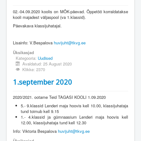
02.-04.09.2020 koolis on MÕK-päevad. Õppetöö korraldatakse
kooli majadest väljaspool (va 1.klassid).
Päevakava klassijuhatajal.
Lisainfo: V.Bespalova
huvijuht@tkvg.ee
Üksikasjad
Kategooria:
Uudised
Avaldatud: 25 August 2020
Klikke: 2370
1.september 2020
2020/2021. ootame Teid TAGASI KOOLI 1.09.2020
5.- 9.klassid Lenderi maja hoovis kell 10.00, klassijuhataja
tund toimub kell 9.15
1.- 4.klassid ja gümnaasium Lenderi maja hoovis kell
12.00, klassijuhataja tund kell 12.30
Info: Viktoria Bespalova
huvijuht@tkvg.ee
Üksikasjad