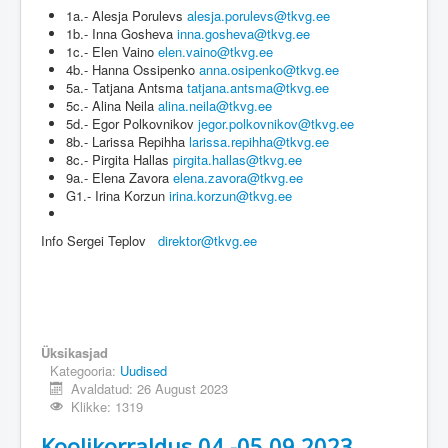
1a.- Alesja Porulevs
alesja.porulevs@tkvg.ee
1b.- Inna Gosheva
inna.gosheva@tkvg.ee
1c.- Elen Vaino
elen.vaino@tkvg.ee
4b.- Hanna Ossipenko
anna.osipenko@tkvg.ee
5a.- Tatjana Antsma
tatjana.antsma@tkvg.ee
5c.- Alina Neila
alina.neila@tkvg.ee
5d.- Egor Polkovnikov
jegor.polkovnikov@tkvg.ee
8b.- Larissa Repihha
larissa.repihha@tkvg.ee
8c.- Pirgita Hallas
pirgita.hallas@tkvg.ee
9a.- Elena Zavora
elena.zavora@tkvg.ee
G1.- Irina Korzun
irina.korzun@tkvg.ee
Info Sergei Teplov
direktor@tkvg.ee
Üksikasjad
Kategooria:
Uudised
Avaldatud: 26 August 2023
Klikke: 1319
Koolikorraldus 04.-05.09.2023