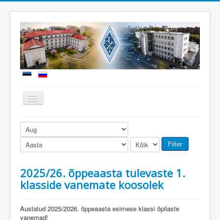
Näita/Peida
menüüd
Uudised
Meie kool
Filter
Sisseastumine
2025/26. õppeaasta tulevaste 1.
Õppetöö
klasside vanemate koosolek
Koolielu
Dokumendid
Austatud 2025/2026. õppeaasta esimese klassi õpilaste
vanemad!