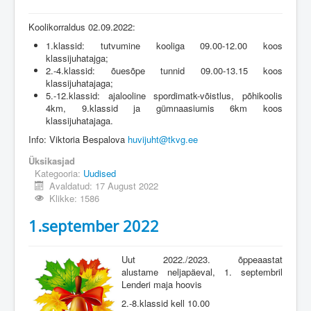
Koolikorraldus 02.09.2022:
1.klassid: tutvumine kooliga 09.00-12.00 koos
klassijuhatajga;
2.-4.klassid: õuesõpe tunnid 09.00-13.15 koos
klassijuhatajaga;
5.-12.klassid: ajalooline spordimatk-võistlus, põhikoolis
4km, 9.klassid ja gümnaasiumis 6km koos
klassijuhatajaga.
Info: Viktoria Bespalova
huvijuht@tkvg.ee
Üksikasjad
Kategooria:
Uudised
Avaldatud: 17 August 2022
Klikke: 1586
1.september 2022
Uut 2022./2023. õppeaastat
alustame neljapäeval, 1. septembril
Lenderi maja hoovis
2.-8.klassid kell 10.00