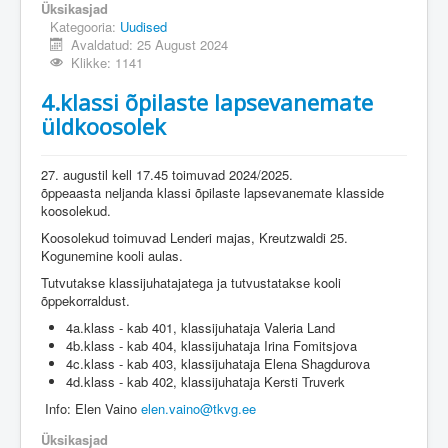
Üksikasjad
Kategooria:
Uudised
Avaldatud: 25 August 2024
Klikke: 1141
4.klassi õpilaste lapsevanemate
üldkoosolek
27. augustil kell 17.45 toimuvad 2024/2025.
õppeaasta neljanda klassi õpilaste lapsevanemate klasside
koosolekud.
Koosolekud toimuvad Lenderi majas, Kreutzwaldi 25.
Kogunemine kooli aulas.
Tutvutakse klassijuhatajatega ja tutvustatakse kooli
õppekorraldust.
4a.klass - kab 401, klassijuhataja Valeria Land
4b.klass - kab 404, klassijuhataja Irina Fomitsjova
4c.klass - kab 403, klassijuhataja Elena Shagdurova
4d.klass - kab 402, klassijuhataja Kersti Truverk
Info: Elen Vaino
elen.vaino@tkvg.ee
Üksikasjad