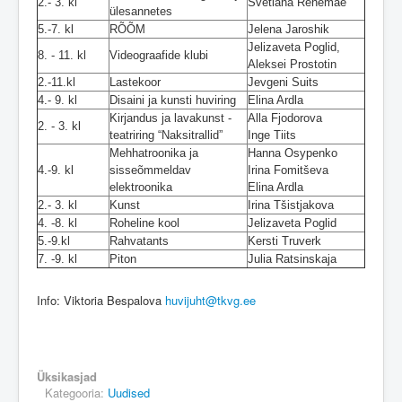
2.- 3. kl
Svetlana Rehemäe
ülesannetes
5.-7. kl
RÕÕM
Jelena Jaroshik
Jelizaveta Poglid,
8. - 11. kl
Videograafide klubi
Aleksei Prostotin
2.-11.kl
Lastekoor
Jevgeni Suits
4.- 9. kl
Disaini ja kunsti huviring
Elina Ardla
Kirjandus ja lavakunst -
Alla Fjodorova
2. - 3. kl
teatriring “Naksitrallid”
Inge Tiits
Mehhatroonika ja
Hanna Osypenko
4.-9. kl
sisseõmmeldav
Irina Fomitševa
elektroonika
Elina Ardla
2.- 3. kl
Kunst
Irina Tšistjakova
4. -8. kl
Roheline kool
Jelizaveta Poglid
5.-9.kl
Rahvatants
Kersti Truverk
7. -9. kl
Piton
Julia Ratsinskaja
Info: Viktoria Bespalova
huvijuht@tkvg.ee
Üksikasjad
Kategooria:
Uudised