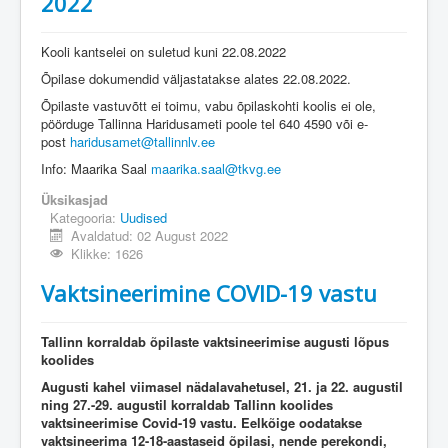
2022
Kooli kantselei on suletud kuni 22.08.2022
Õpilase dokumendid väljastatakse alates 22.08.2022.
Õpilaste vastuvõtt ei toimu, vabu õpilaskohti koolis ei ole,
pöörduge Tallinna Haridusameti poole tel 640 4590 või e-
post
haridusamet@tallinnlv.ee
Info: Maarika Saal
maarika.saal@tkvg.ee
Üksikasjad
Kategooria:
Uudised
Avaldatud: 02 August 2022
Klikke: 1626
Vaktsineerimine COVID-19 vastu
Tallinn korraldab õpilaste vaktsineerimise augusti lõpus
koolides
Augusti kahel viimasel nädalavahetusel, 21. ja 22. augustil
ning 27.-29. augustil korraldab Tallinn koolides
vaktsineerimise Covid-19 vastu. Eelkõige oodatakse
vaktsineerima 12-18-aastaseid õpilasi, nende perekondi,