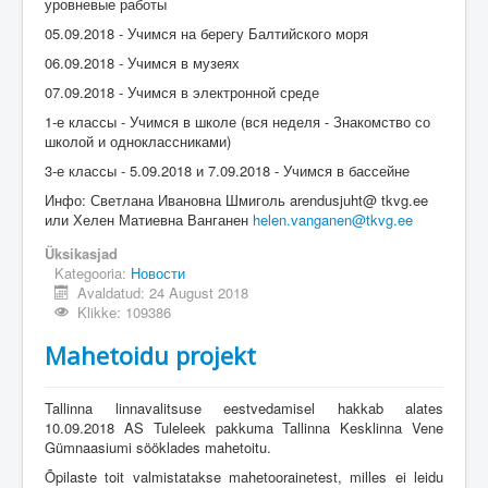
уровневые работы
05.09.2018 - Учимся на берегу Балтийского моря
06.09.2018 - Учимся в музеях
07.09.2018 - Учимся в электронной среде
1-е классы - Учимся в школе (вся неделя - Знакомство со
школой и одноклассниками)
3-е классы - 5.09.2018 и 7.09.2018 - Учимся в бассейне
Инфо: Светлана Ивановна Шмиголь arendusjuht@ tkvg.ee
или Хелен Матиевна Ванганен
helen.vanganen@tkvg.ee
Üksikasjad
Kategooria:
Новости
Avaldatud: 24 August 2018
Klikke: 109386
Mahetoidu projekt
Tallinna linnavalitsuse eestvedamisel hakkab alates
10.09.2018 AS Tuleleek pakkuma Tallinna Kesklinna Vene
Gümnaasiumi sööklades mahetoitu.
Õpilaste toit valmistatakse mahetoorainetest, milles ei leidu