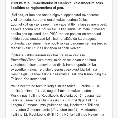
kuid ka teisi ümberkaudseid elanikke. Vaktsineerimiseks
koolides eelregistreerima ei pea.
„Selleks, et koolitöö saaks algaval õppeaastal tavapärasel
viisil toimuda, kutsume eraldi vaktsineerima õpilasi.
Loomulikult on vaktsineerimine vabatahtlik ja lapsevanem peab
selleks andma oma nõusoleku. Olen kindel, et meie inimesed,
sealhulgas õpilased, kes PISA testide poolest on arenenud
riikide tipus, suudavad kriitiliselt analüüsida ka praegust
olukorda, vaktsineerimise poolt- ja vastuargumente ning teevad
teadliku valiku,“ ütles linnapea Mihhail Kõlvart.
Õpilaste vaktsineerimiseks kasutatakse vaktsiini
Pfizer/BioNTech Comirnaty, mida on selle vanuserühma
vaktsineerimiseks soovitanud riiklik immunoprofülaktika
ekspertkomisjon. Tervishoiuteenust pakuvad Ida-Tallinna
Keskhaigla, Lääne-Tallinna Keskhaigla, Tallinna Kiirabi ning SA
Tallinna Koolitervishoid.
Vaktsineerimine toimub kõigis linnaosades – ühtekokku 16
koolis üle linna. 21.-22. augustil toimub vaktsineerimine
Kesklinnas Tallinna Reaalkoolis (Estonia pst 6), Lasnamäel
Tallinna Läänemere Gümnaasiumis (Vormsi 3) ja Tallinna
Laagna Gümnaasiumis (Vikerlase 16), Haaberstis Tallinna
Järveotsa Gümnaasiumis (Järveotsa tee 31), Mustamäel
Tallinna 32. Keskkoolis (Kiili 10) ja Põhja-Tallinnas Pelgulinna