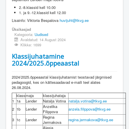
2.-8.klassid kell 10.00
1. ja 9.-12.klassid kell 12.00
Lisainfo: Viktoria Bespalova
huvijuht@tkvg.ee
Üksikasjad
Kategooria:
Uudised
Avaldatud: 14 August 2024
Klikke: 1699
Klassijuhatamine
2024/2025.õppeaastal
2024/2025.õppeaastal klassijuhatamist teostavad järgmised
pedagoogid, kes on kättesaadavad e-maili teel alates
26.08.2024.
klass
maja
klassijuhataja
1
1a
Lender
Natalja Votina
natalja.votina@tkvg.ee
Anzelika
2
1b
Lender
anzela.filippova@tkvg.ee
Filippova
Regina
3
1c
Lender
regina.jermakova@tkvg.ee
Jermakova
Alesja