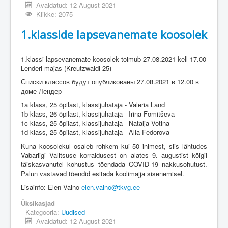
Avaldatud: 12 August 2021
Klikke: 2075
1.klasside lapsevanemate koosolek
1.klassi lapsevanemate koosolek toimub 27.08.2021 kell 17.00
Lenderi majas (Kreutzwaldi 25)
Списки классов будут опубликованы 27.08.2021 в 12.00 в
доме Лендер
1a klass, 25 õpilast, klassijuhataja - Valeria Land
1b klass, 26 õpilast, klassijuhataja - Irina Fomitševa
1c klass, 25 õpilast, klassijuhataja - Natalja Votina
1d klass, 25 õpilast, klassijuhataja - Alla Fedorova
Kuna koosolekul osaleb rohkem kui 50 inimest, siis lähtudes
Vabariigi Valitsuse korraldusest on alates 9. augustist kõigil
täiskasvanutel kohustus tõendada COVID-19 nakkusohutust.
Palun vastavad tõendid esitada koolimajja sisenemisel.
Lisainfo: Elen Vaino
elen.vaino@tkvg.ee
Üksikasjad
Kategooria:
Uudised
Avaldatud: 12 August 2021