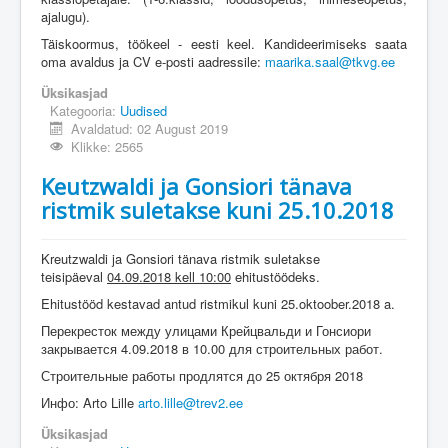
ajalugu).
Täiskoormus, töökeel - eesti keel. Kandideerimiseks saata
oma avaldus ja CV e-posti aadressile:
maarika.saal@tkvg.ee
Üksikasjad
Kategooria:
Uudised
Avaldatud: 02 August 2019
Klikke: 2565
Keutzwaldi ja Gonsiori tänava
ristmik suletakse kuni 25.10.2018
Kreutzwaldi ja Gonsiori tänava ristmik suletakse
teisipäeval
04.09.2018 kell 10:00
ehitustöödeks.
Ehitustööd kestavad antud ristmikul kuni 25.oktoober.2018 a.
Перекресток между улицами Крейцвальди и Гонсиори
закрывается 4.09.2018 в 10.00 для строительных работ.
Строительные работы продлятся до 25 октября 2018
Инфо: Arto Lille
arto.lille@trev2.ee
Üksikasjad