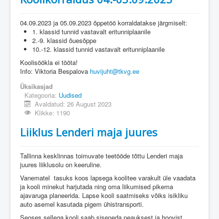
04.09.2023 ja 05.09.2023 õppetöö korraldatakse järgmiselt:
1. klassid tunnid vastavalt eritunniplaanile
2.-9. klassid õuesõppe
10.-12. klassid tunnid vastavalt eritunniplaanile
Koolisöökla ei tööta!
Info: Viktoria Bespalova
huvijuht@tkvg.ee
Üksikasjad
Kategooria:
Uudised
Avaldatud: 26 August 2023
Klikke: 1190
Liiklus Lenderi maja juures
Tallinna kesklinnas toimuvate teetööde tõttu Lenderi maja
juures liiklusolu on keeruline.
Vanematel tasuks koos lapsega koolitee varakult üle vaadata
ja kooli minekut harjutada ning oma liikumised pikema
ajavaruga planeerida. Lapse kooli saatmiseks võiks isikliku
auto asemel kasutada pigem ühistransporti.
Seoses sellega kooli saab siseneda peauksest ja hoovist