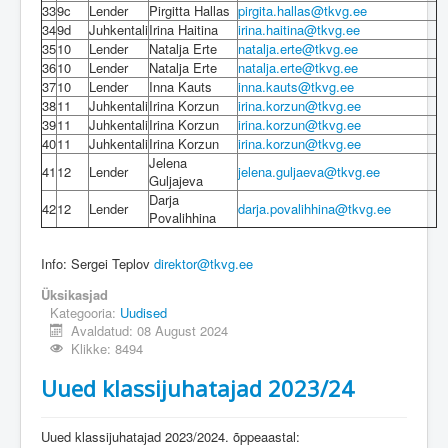
33
9c
Lender
Pirgitta Hallas
pirgita.hallas@tkvg.ee
34
9d
Juhkentali
Irina Haitina
irina.haitina@tkvg.ee
35
10
Lender
Natalja Erte
natalja.erte@tkvg.ee
36
10
Lender
Natalja Erte
natalja.erte@tkvg.ee
37
10
Lender
Inna Kauts
inna.kauts@tkvg.ee
38
11
Juhkentali
Irina Korzun
irina.korzun@tkvg.ee
39
11
Juhkentali
Irina Korzun
irina.korzun@tkvg.ee
40
11
Juhkentali
Irina Korzun
irina.korzun@tkvg.ee
Jelena
41
12
Lender
jelena.guljaeva@tkvg.ee
Guljajeva
Darja
42
12
Lender
darja.povalihhina@tkvg.ee
Povalihhina
Info: Sergei Teplov
direktor@tkvg.ee
Üksikasjad
Kategooria:
Uudised
Avaldatud: 08 August 2024
Klikke: 8494
Uued klassijuhatajad 2023/24
Uued klassijuhatajad 2023/2024. õppeaastal: