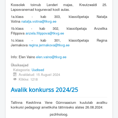
Koosolek toimub Lenderi majas, Kreutzwaldi 25.
Lapsevanemad kogunevad kooli aulas.
1a.klass - kab 303, klassiõpetaja Natalja
Votina
natalja.votina@tkvg.ee
1b.klass - kab 302, klassiõpetaja Anzelika
Filippova
anzela.filippova@tkvg.ee
1c.klass - kab 301, klassiõpetaja Regina
Jermakova
regina.jermakova@tkvg.ee
Info: Elen Vaino
elen.vaino@tkvg.ee
Üksikasjad
Kategooria:
Uudised
Avaldatud: 15 August 2024
Klikke: 1218
Avalik konkurss 2024/25
Tallinna Kesklinna Vene Gümnaasium kuulutab avaliku
konkursi pedagoogi ametikoha täitmiseks alates 26.08.2024:
psühholoog.