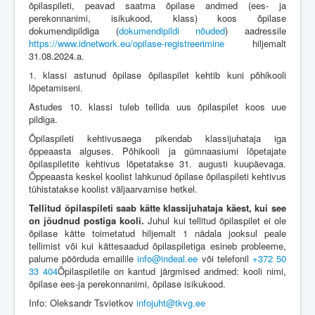
õpilaspileti, peavad saatma õpilase andmed (ees- ja
perekonnanimi, isikukood, klass) koos õpilase
dokumendipildiga (
dokumendipildi nõuded
) aadressile
https://www.idnetwork.eu/opilase-registreerimine
hiljemalt
31.08.2024.a.
1. klassi astunud õpilase õpilaspilet kehtib kuni põhikooli
lõpetamiseni.
Astudes 10. klassi tuleb tellida uus õpilaspilet koos uue
pildiga.
Õpilaspileti kehtivusaega pikendab klassijuhataja iga
õppeaasta alguses. Põhikooli ja gümnaasiumi lõpetajate
õpilaspiletite kehtivus lõpetatakse 31. augusti kuupäevaga.
Õppeaasta keskel koolist lahkunud õpilase õpilaspileti kehtivus
tühistatakse koolist väljaarvamise hetkel.
Tellitud õpilaspileti saab kätte klassijuhataja käest, kui see
on jõudnud postiga kooli.
Juhul kui tellitud õpilaspilet ei ole
õpilase kätte toimetatud hiljemalt 1 nädala jooksul peale
tellimist või kui kättesaadud õpilaspiletiga esineb probleeme,
palume pöörduda emailile
info@indeal.ee
või telefonil
+372 50
33 404
Õpilaspiletile on kantud järgmised andmed: kooli nimi,
õpilase ees-ja perekonnanimi, õpilase isikukood.
Info: Oleksandr Tsvietkov
infojuht@tkvg.ee