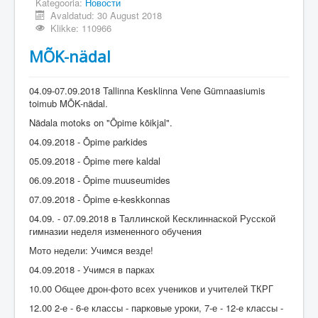
Kategooria:
Новости
Avaldatud: 30 August 2018
Klikke: 110966
MÕK-nädal
04.09-07.09.2018 Tallinna Kesklinna Vene Gümnaasiumis
toimub MÕK-nädal.
Nädala motoks on "Õpime kõikjal".
04.09.2018 - Õpime parkides
05.09.2018 - Õpime mere kaldal
06.09.2018 - Õpime muuseumides
07.09.2018 - Õpime e-keskkonnas
04.09. - 07.09.2018 в Таллинской Кесклиннаской Русской
гимназии неделя измененного обучения
Мото недели: Учимся везде!
04.09.2018 - Учимся в парках
10.00 Общее дрон-фото всех учеников и учителей ТКРГ
12.00 2-е - 6-е классы - парковые уроки, 7-е - 12-е классы -