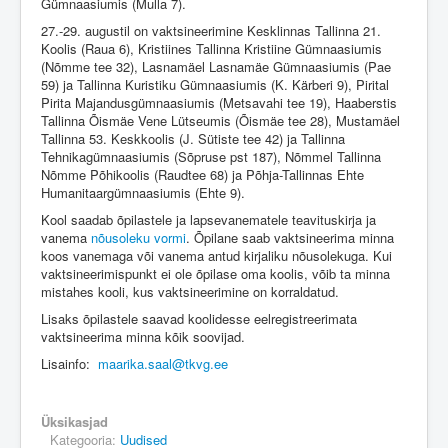
Gümnaasiumis (Mulla 7).
27.-29. augustil on vaktsineerimine Kesklinnas Tallinna 21.
Koolis (Raua 6), Kristiines Tallinna Kristiine Gümnaasiumis
(Nõmme tee 32), Lasnamäel Lasnamäe Gümnaasiumis (Pae
59) ja Tallinna Kuristiku Gümnaasiumis (K. Kärberi 9), Pirital
Pirita Majandusgümnaasiumis (Metsavahi tee 19), Haaberstis
Tallinna Õismäe Vene Lütseumis (Õismäe tee 28), Mustamäel
Tallinna 53. Keskkoolis (J. Sütiste tee 42) ja Tallinna
Tehnikagümnaasiumis (Sõpruse pst 187), Nõmmel Tallinna
Nõmme Põhikoolis (Raudtee 68) ja Põhja-Tallinnas Ehte
Humanitaargümnaasiumis (Ehte 9).
Kool saadab õpilastele ja lapsevanematele teavituskirja ja
vanema
nõusoleku vormi
. Õpilane saab vaktsineerima minna
koos vanemaga või vanema antud kirjaliku nõusolekuga. Kui
vaktsineerimispunkt ei ole õpilase oma koolis, võib ta minna
mistahes kooli, kus vaktsineerimine on korraldatud.
Lisaks õpilastele saavad koolidesse eelregistreerimata
vaktsineerima minna kõik soovijad.
Lisainfo:
maarika.saal@tkvg.ee
Üksikasjad
Kategooria:
Uudised