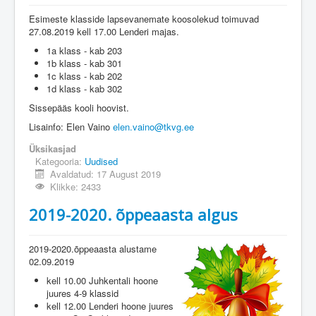
Esimeste klasside lapsevanemate koosolekud toimuvad
27.08.2019 kell 17.00 Lenderi majas.
1a klass - kab 203
1b klass - kab 301
1c klass - kab 202
1d klass - kab 302
Sissepääs kooli hoovist.
Lisainfo: Elen Vaino
elen.vaino@tkvg.ee
Üksikasjad
Kategooria:
Uudised
Avaldatud: 17 August 2019
Klikke: 2433
2019-2020. õppeaasta algus
2019-2020.õppeaasta alustame
02.09.2019
kell 10.00 Juhkentali hoone
juures 4-9 klassid
kell 12.00 Lenderi hoone juures