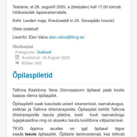
Üldinfo
Teatame, et 26. augustil 2025. a (teisipäev) kell 17.00 toimub
infokoosolek lapsevanematele.
Kontakt
Koht: Lenderi maja, Kreutzwaldi tn 25. Sissepääs hoovist.
Login
Olete oodatud!
Lisainfo: Elen Vaino
elen.vaino@tkvg.ee
Üksikasjad
Kategooria:
Uudised
Avaldatud: 18 August 2025
Klikke: 605
Õpilaspiletid
Tallinna Kesklinna Vene Gümnaasiumi õpilasel peab koolis
kaasas olema õpilaspilet.
Õpilaspiletit saab kasutada ustest sisenemisel, raamatukogus,
sööklas ja Tallinna ühistranspordis. Õpilaspilet kehtib Tallinna
ühistranspordis tasuta piletina, kooli kooli raamatukogu
lugejakaardina ning on aluseks tasuta koolilõuna väljastamisel.
TKVG õppima asudes on igal õpilasel õigus
saada
tasuta
õpilaspilet. Õpilaste lastevanemad, kes tellivad