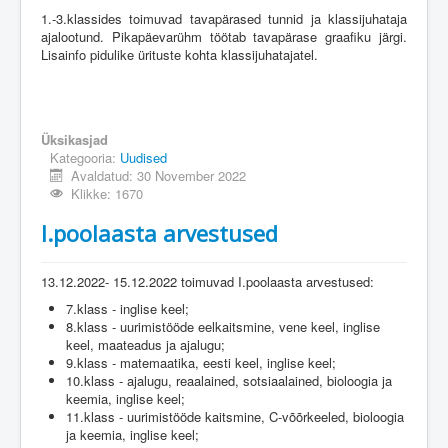
1.-3.klassides toimuvad tavapärased tunnid ja klassijuhataja
ajalootund. Pikapäevarühm töötab tavapärase graafiku järgi.
Lisainfo pidulike ürituste kohta klassijuhatajatel.
Üksikasjad
Kategooria:
Uudised
Avaldatud: 30 November 2022
Klikke: 1670
I.poolaasta arvestused
13.12.2022- 15.12.2022 toimuvad I.poolaasta arvestused:
7.klass - inglise keel;
8.klass - uurimistööde eelkaitsmine, vene keel, inglise
keel, maateadus ja ajalugu;
9.klass - matemaatika, eesti keel, inglise keel;
10.klass - ajalugu, reaalained, sotsiaalained, bioloogia ja
keemia, inglise keel;
11.klass - uurimistööde kaitsmine, C-võõrkeeled, bioloogia
ja keemia, inglise keel;