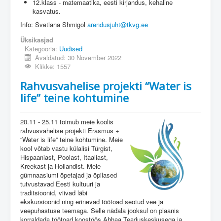
12.klass - matemaatika, eesti kirjandus, kehaline
kasvatus.
Info: Svetlana Shmigol
arendusjuht@tkvg.ee
Üksikasjad
Kategooria:
Uudised
Avaldatud: 30 November 2022
Klikke: 1557
Rahvusvahelise projekti “Water is
life” teine ​​kohtumine
20.11 - 25.11 toimub meie koolis
rahvusvahelise projekti Erasmus +
“Water is life” teine ​​kohtumine. Meie
kool võtab vastu külalisi Türgist,
Hispaaniast, Poolast, Itaaliast,
Kreekast ja Hollandist. Meie
gümnaasiumi õpetajad ja õpilased
tutvustavad Eesti kultuuri ja
traditsioonid, viivad läbi
ekskursioonid ning erinevad töötoad seotud vee ja
veepuhastuse teemaga. Selle nädala jooksul on plaanis
korraldada töötoad koostöös Ahhaa Teaduskeskusega ja