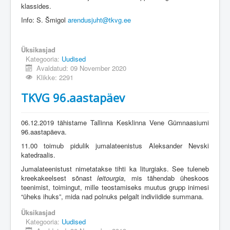
klassides.
Info: S. Šmigol
arendusjuht@tkvg.ee
Üksikasjad
Kategooria:
Uudised
Avaldatud: 09 November 2020
Klikke: 2291
TKVG 96.aastapäev
06.12.2019 tähistame Tallinna Kesklinna Vene Gümnaasiumi
96.aastapäeva.
11.00 toimub pidulik jumalateenistus Aleksander Nevski
katedraalis.
Jumalateenistust nimetatakse tihti ka liturgiaks. See tuleneb
kreekakeelsest sõnast
leitourgia
, mis tähendab üheskoos
teenimist, toimingut, mille teostamiseks muutus grupp inimesi
“üheks ihuks”, mida nad polnuks pelgalt indiviidide summana.
Üksikasjad
Kategooria:
Uudised