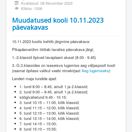
Avaldatud: 08 November 2023
Klikke: 1308
Muudatused kooli 10.11.2023
päevakavas
10.11.2023 koolis kehtib järgmine päevakava:
Pikapäevarühm töötab tavalise päevakava järgi;
1.-2.klassid õpivad tavaplaani alusel (8.00 - 9.45)
3.-G.3.klassides on iseseisva lugemise aeg väljaspoolt kooli
(raamat õpilase valikul veebi nimekirjast
Aeg lugemiseks
)
Lenderi maja tundide ajad:
1. tund 8:00 – 8:45, ainult 1.ja 2.klassid;
2. tund 9:00 – 9:45, ainult 1.ja 2.klassid;
söögivahetund 9.45 - 10.15;
3. tund 10:15 – 11:00, kõik klassid;
4. tund 11:15 – 12:00, kõik klassid;
5. tund 12:15 – 13:00, kõik klassid;
6. tund 13:15 – 14:00, kõik klassid;
7. tund 14:15 – 15:00;
8. tund 15:10 – 15:55;