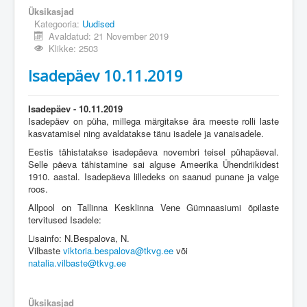
Üksikasjad
Kategooria:
Uudised
Avaldatud: 21 November 2019
Klikke: 2503
Isadepäev 10.11.2019
Isadepäev - 10.11.2019
Isadepäev on püha, millega märgitakse ära meeste rolli laste
kasvatamisel ning avaldatakse tänu isadele ja vanaisadele.
Eestis tähistatakse isadepäeva novembri teisel pühapäeval.
Selle päeva tähistamine sai alguse Ameerika Ühendriikidest
1910. aastal. Isadepäeva lilledeks on saanud punane ja valge
roos.
Allpool on Tallinna Kesklinna Vene Gümnaasiumi õpilaste
tervitused Isadele:
Lisainfo: N.Bespalova, N.
Vilbaste
viktoria.bespalova@tkvg.ee
või
natalia.vilbaste@tkvg.ee
Üksikasjad