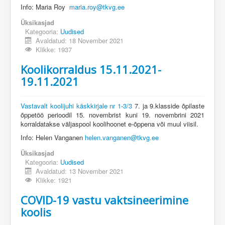
Info: Maria Roy
maria.roy@tkvg.ee
Üksikasjad
Kategooria:
Uudised
Avaldatud: 18 November 2021
Klikke: 1937
Koolikorraldus 15.11.2021-
19.11.2021
Vastavalt koolijuhi käskkirjale nr 1-3/3
7. ja 9.klasside õpilaste
õppetöö perioodil 15. novembrist kuni 19. novembrini 2021
korraldatakse väljaspool koolihoonet e-õppena või muul viisil.
Info: Helen Vanganen
helen.vanganen@tkvg.ee
Üksikasjad
Kategooria:
Uudised
Avaldatud: 13 November 2021
Klikke: 1921
COVID-19 vastu vaktsineerimine
koolis