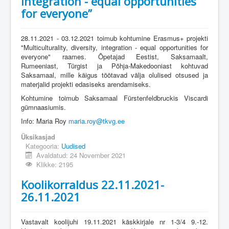
integration - equal opportunities
for everyone”
28.11.2021 - 03.12.2021 toimub kohtumine Erasmus+ projekti
"Multiculturality, diversity, integration - equal opportunities for
everyone" raames. Õpetajad Eestist, Saksamaalt,
Rumeeniast, Türgist ja Põhja-Makedooniast kohtuvad
Saksamaal, mille käigus töötavad välja olulised otsused ja
materjalid projekti edasiseks arendamiseks.
Kohtumine toimub Saksamaal Fürstenfeldbruckis Viscardi
gümnaasiumis.
Info: Maria Roy
maria.roy@tkvg.ee
Üksikasjad
Kategooria:
Uudised
Avaldatud: 24 November 2021
Klikke: 2195
Koolikorraldus 22.11.2021-
26.11.2021
Vastavalt koolijuhi 19.11.2021 käskkirjale nr 1-3/4 9.-12.