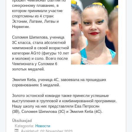
синхронному плаванию, в
котором принимали участие
спортсмены из 4 стран:
Эстонии, Латвии, Литвы и
Норвегии.
Соломея Шипилова, ученица
3С класса, стала абсолютной
чемпионкой в своей возрастной
категории AG10 (фигуры 10 лет
и моложе) и соло. Всего после
Чемпионата у Соломеи 6
золотых медалей.
Эмилия Кеба, ученица 4С, завоевала на прошедших
соревнованиях 5 медалей.
Золото эстонской команде также принесли успешные
выступления в групповой и комбинированной программах.
Нашу школу на них представляли Ева Петросян
(3B), Соломея Шипилова (3C) и Эмилия Кеба (4C).
Üksikasjad
Kategooria:
Новости
Avaldatud: 02 November 2023