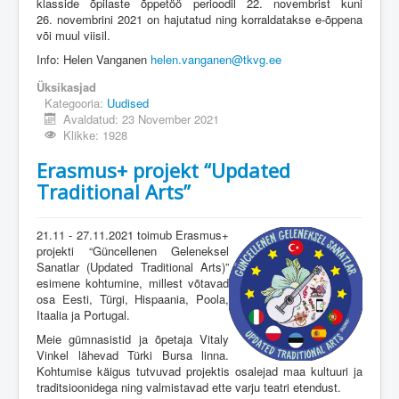
klasside õpilaste õppetöö perioodil 22. novembrist kuni
26. novembrini 2021 on hajutatud ning korraldatakse e-õppena
või muul viisil.
Info: Helen Vanganen
helen.vanganen@tkvg.ee
Üksikasjad
Kategooria:
Uudised
Avaldatud: 23 November 2021
Klikke: 1928
Erasmus+ projekt “Updated
Traditional Arts”
21.11 - 27.11.2021 toimub Erasmus+
projekti “Güncellenen Geleneksel
Sanatlar (Updated Traditional Arts)”
esimene kohtumine, millest võtavad
osa Eesti, Türgi, Hispaania, Poola,
Itaalia ja Portugal.
Meie gümnasistid ja õpetaja Vitaly
Vinkel lähevad Türki Bursa linna.
Kohtumise käigus tutvuvad projektis osalejad maa kultuuri ja
traditsioonidega ning valmistavad ette varju teatri etendust.