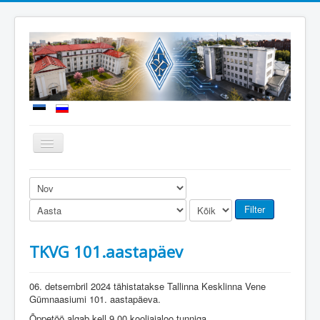
Näita/Peida
menüüd
Uudised
Meie kool
Filter
Sisseastumine
TKVG 101.aastapäev
Õppetöö
Koolielu
06. detsembril 2024 tähistatakse Tallinna Kesklinna Vene
Gümnaasiumi 101. aastapäeva.
Dokumendid
Õppetöö algab kell 9.00 kooliajaloo tunniga.