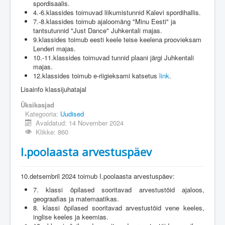
spordisaalis.
4.-6.klassides toimuvad liikumistunnid Kalevi spordihallis.
7.-8.klassides toimub ajaloomäng "Minu Eesti" ja
tantsutunnid "Just Dance" Juhkentali majas.
9.klassides toimub eesti keele teise keelena proovieksam
Lenderi majas.
10.-11.klassides toimuvad tunnid plaani järgi Juhkentali
majas.
12.klassides toimub e-riigieksami katsetus
link
.
Lisainfo klassijuhatajal
Üksikasjad
Kategooria:
Uudised
Avaldatud: 14 November 2024
Klikke: 860
I.poolaasta arvestuspäev
10.detsembril 2024 toimub I.poolaasta arvestuspäev:
7. klassi õpilased sooritavad arvestustöid ajaloos,
geograafias ja matemaatikas.
8. klassi õpilased sooritavad arvestustöid vene keeles,
inglise keeles ja keemias.