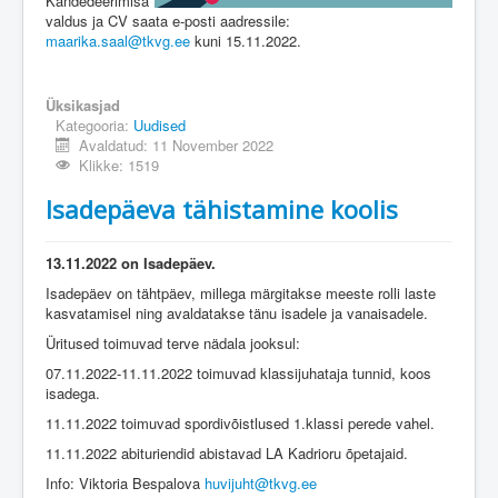
Kandedeerimisa
valdus ja CV saata e-posti aadressile:
maarika.saal@tkvg.ee
kuni 15.11.2022.
Üksikasjad
Kategooria:
Uudised
Avaldatud: 11 November 2022
Klikke: 1519
Isadepäeva tähistamine koolis
13.11.2022 on Isadepäev.
Isadepäev on tähtpäev, millega märgitakse meeste rolli laste
kasvatamisel ning avaldatakse tänu isadele ja vanaisadele.
Üritused toimuvad terve nädala jooksul:
07.11.2022-11.11.2022 toimuvad klassijuhataja tunnid, koos
isadega.
11.11.2022 toimuvad spordivõistlused 1.klassi perede vahel.
11.11.2022 abituriendid abistavad LA Kadrioru õpetajaid.
Info: Viktoria Bespalova
huvijuht@tkvg.ee