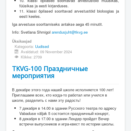
10. klassi õpilased sooritavad arvestustöid muusikas,
füüsikas ja eesti kirjanduses.
11. klassi õpilased sooritavad arvestustöid bioloogias ja
eesti keeles.
Iga arvestuse sooritamiseks antakse aega 45 minutit.
Info: Svetlana Shmigol
arendusjuht@tkvg.ee
Üksikasjad
Kategooria:
Uudised
Avaldatud: 09 November 2024
Klikke: 2709
TKVG-100 Праздничные
мероприятия
В декабре этого года нашей школе исполняется 100 лет!
Приглашаем всех, кто когда-то работал или учился в
школе, разделить с нами эту радость!
7 декабря в 14.00 в здании Русского театра по адресу
Vabaduse väljak 5 состоится праздничный концерт,
8 декабря в 17.00 в здании Лендер пройдет Вечер
встречи выпускников и игра-квест по истории школы.