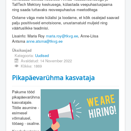
TallTech Mektory keskusega, külastada veepuhastusjaama
ning saada tuttavaks reoveepuhastus meetoditega
Ootame väga meie külalisi ja loodame, et kõik osalejad saavad
palju positiivseid emotsioone, unustamatuid muljeid ning
väärtuslikke teadmisi.
Lisainfo: Maria Roy
maria.roy@tkvg.ee
, Anne-Liisa
Antsma
anne.atsma@tkvg.ee
Üksikasjad
Kategooria:
Uudised
Avaldatud: 14 November 2022
Klikke: 1869
Pikapäevarühma kasvataja
Pakume tööd
pikapäevarühma
kasvatajale.
Tööle asumine -
esimesel
võimalusel,
tööaeg - osaline.