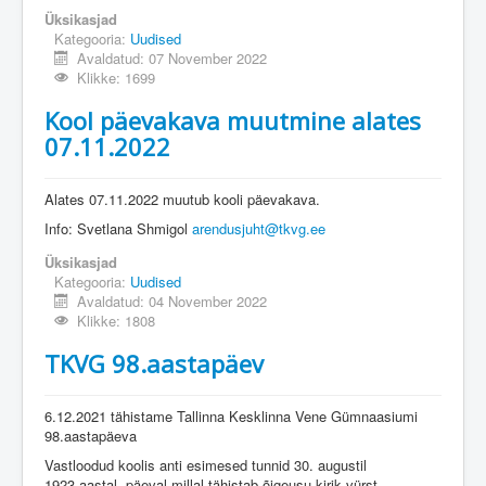
Üksikasjad
Kategooria:
Uudised
Avaldatud: 07 November 2022
Klikke: 1699
Kool päevakava muutmine alates
07.11.2022
Alates 07.11.2022 muutub kooli päevakava.
Info: Svetlana Shmigol
arendusjuht@tkvg.ee
Üksikasjad
Kategooria:
Uudised
Avaldatud: 04 November 2022
Klikke: 1808
TKVG 98.aastapäev
6.12.2021 tähistame Tallinna Kesklinna Vene Gümnaasiumi
98.aastapäeva
Vastloodud koolis anti esimesed tunnid 30. augustil
1923.aastal, päeval millal tähistab õigeusu kirik vürst