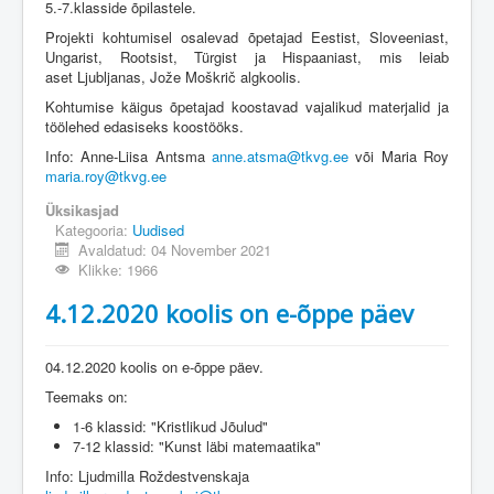
5.-7.klasside õpilastele.
Projekti kohtumisel osalevad õpetajad Eestist, Sloveeniast,
Ungarist, Rootsist, Türgist ja Hispaaniast, mis leiab
aset Ljubljanas, Jože Moškrič algkoolis.
Kohtumise käigus õpetajad koostavad vajalikud materjalid ja
töölehed edasiseks koostööks.
Info: Anne-Liisa Antsma
anne.atsma@tkvg.ee
või Maria Roy
maria.roy@tkvg.ee
Üksikasjad
Kategooria:
Uudised
Avaldatud: 04 November 2021
Klikke: 1966
4.12.2020 koolis on e-õppe päev
04.12.2020 koolis on e-õppe päev.
Teemaks on:
1-6 klassid: "Kristlikud Jõulud"
7-12 klassid: "Kunst läbi matemaatika"
Info: Ljudmilla Roždestvenskaja