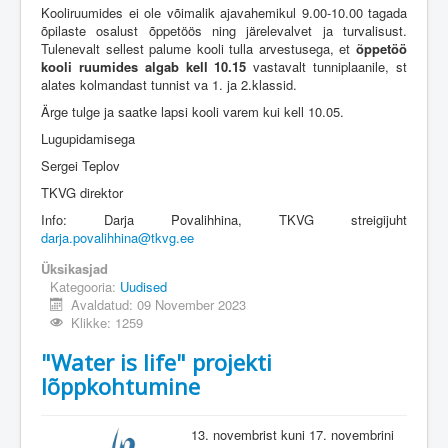
Kooliruumides ei ole võimalik ajavahemikul 9.00-10.00 tagada
õpilaste osalust õppetöös ning järelevalvet ja turvalisust.
Tulenevalt sellest palume kooli tulla arvestusega, et
õppetöö
kooli ruumides algab kell 10.15
vastavalt tunniplaanile, st
alates kolmandast tunnist va 1. ja 2.klassid.
Ärge tulge ja saatke lapsi kooli varem kui kell 10.05.
Lugupidamisega
Sergei Teplov
TKVG direktor
Info: Darja Povalihhina, TKVG streigijuht
darja.povalihhina@tkvg.ee
Üksikasjad
Kategooria:
Uudised
Avaldatud: 09 November 2023
Klikke: 1259
"Water is life" projekti
lõppkohtumine
13. novembrist kuni 17. novembrini