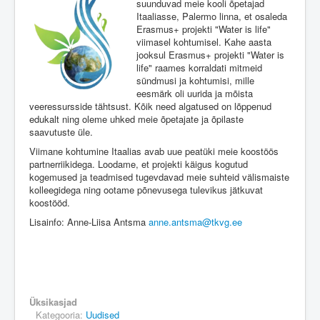
suunduvad meie kooli õpetajad
Itaaliasse, Palermo linna, et osaleda
Erasmus+ projekti "Water is life"
viimasel kohtumisel. Kahe aasta
jooksul Erasmus+ projekti "Water is
life" raames korraldati mitmeid
sündmusi ja kohtumisi, mille
eesmärk oli uurida ja mõista
veeressursside tähtsust. Kõik need algatused on lõppenud
edukalt ning oleme uhked meie õpetajate ja õpilaste
saavutuste üle.
Viimane kohtumine Itaalias avab uue peatüki meie koostöös
partnerriikidega. Loodame, et projekti käigus kogutud
kogemused ja teadmised tugevdavad meie suhteid välismaiste
kolleegidega ning ootame põnevusega tulevikus jätkuvat
koostööd.
Lisainfo: Anne-Liisa Antsma
anne.antsma@tkvg.ee
Üksikasjad
Kategooria:
Uudised