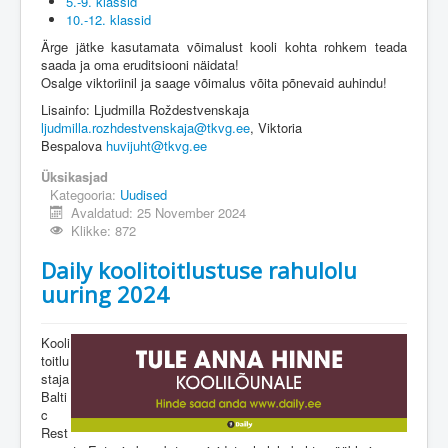
5.-9. klassid
10.-12. klassid
Ärge jätke kasutamata võimalust kooli kohta rohkem teada
saada ja oma eruditsiooni näidata!
Osalge viktoriinil ja saage võimalus võita põnevaid auhindu!
Lisainfo: Ljudmilla Roždestvenskaja
ljudmilla.rozhdestvenskaja@tkvg.ee
, Viktoria
Bespalova
huvijuht@tkvg.ee
Üksikasjad
Kategooria:
Uudised
Avaldatud: 25 November 2024
Klikke: 872
Daily koolitoitlustuse rahulolu
uuring 2024
Kooli
toitlu
staja
Balti
c
Rest