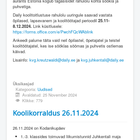
aurants Estonia kogub tagasisidet rahulolu kohta söökla ja
puhvetiga.
Daily koolitoitlustuse rahulolu uuringule saavad vastata
õpilased, lapsevanem ja koolitöötajad perioodil
25.11-
8.12.2024.
Link küsitlusele:
https://forms.office.com/e/PwchFQcWAblink
Ankeedi palume täita vaid neil õpilastel, õpetajatel ja teistel
koolitöötajatel, kes ise sööklas söömas ja puhvetis ostlemas
käivad.
Lisainfo:
kvg.kreutzwaldi@daily.ee
ja
kvg.juhkentali@daily.ee
Üksikasjad
Kategooria:
Uudised
Avaldatud: 25 November 2024
Klikke: 779
Koolikorraldus 26.11.2024
26.11.2024 on Kodanikupäev
1.-3. klassides toimuvad liikumistunnid Juhkentali maja