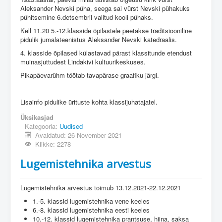
Aleksander Nevski püha, seega sai vürst Nevski pühakuks
pühitsemine 6.detsembril valitud kooli pühaks.
Kell 11.20 5.-12.klasside õpilastele peetakse traditsiooniline
pidulik jumalateenistus Aleksander Nevski katedraalis.
4. klasside õpilased külastavad pärast klassitunde etendust
muinasjuttudest Lindakivi kultuurikeskuses.
Pikapäevarühm töötab tavapärase graafiku järgi.
Lisainfo pidulike ürituste kohta klassijuhatajatel.
Üksikasjad
Kategooria:
Uudised
Avaldatud: 26 November 2021
Klikke: 2278
Lugemistehnika arvestus
Lugemistehnika arvestus toimub 13.12.2021-22.12.2021
1.-5. klassid lugemistehnika vene keeles
6.-8. klassid lugemistehnika eesti keeles
10.-12. klassid lugemistehnika prantsuse, hiina, saksa