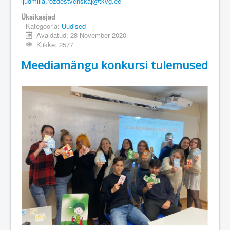
ljudmilla.rozdestvenskaj@tkvg.ee
Üksikasjad
Kategooria:
Uudised
Avaldatud: 28 November 2020
Klikke: 2577
Meediamängu konkursi tulemused