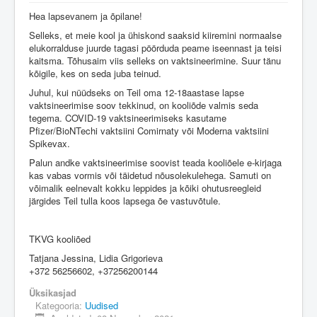
Hea lapsevanem ja õpilane!
Selleks, et meie kool ja ühiskond saaksid kiiremini normaalse
elukorralduse juurde tagasi pöörduda peame iseennast ja teisi
kaitsma. Tõhusaim viis selleks on vaktsineerimine. Suur tänu
kõigile, kes on seda juba teinud.
Juhul, kui nüüdseks on Teil oma 12-18aastase lapse
vaktsineerimise soov tekkinud, on kooliõde valmis seda
tegema. COVID-19 vaktsineerimiseks kasutame
Pfizer/BioNTechi vaktsiini Comirnaty või Moderna vaktsiini
Spikevax.
Palun andke vaktsineerimise soovist teada kooliõele e-kirjaga
kas vabas vormis või täidetud nõusolekulehega. Samuti on
võimalik eelnevalt kokku leppides ja kõiki ohutusreegleid
järgides Teil tulla koos lapsega õe vastuvõtule.
TKVG kooliõed
Tatjana Jessina, Lidia Grigorieva
+372 56256602, +37256200144
Üksikasjad
Kategooria:
Uudised