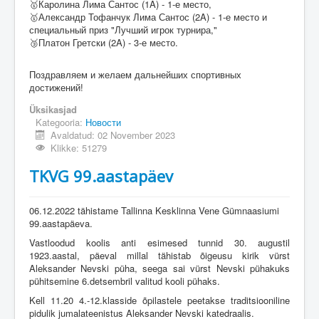
🥇Каролина Лима Сантос (1A) - 1-е место,
🥇Александр Тофанчук Лима Сантос (2A) - 1-е место и
специальный приз "Лучший игрок турнира,"
🥉Платон Гретски (2A) - 3-е место.
Поздравляем и желаем дальнейших спортивных
достижений!
Üksikasjad
Kategooria:
Новости
Avaldatud: 02 November 2023
Klikke: 51279
TKVG 99.aastapäev
06.12.2022 tähistame Tallinna Kesklinna Vene Gümnaasiumi
99.aastapäeva.
Vastloodud koolis anti esimesed tunnid 30. augustil
1923.aastal, päeval millal tähistab õigeusu kirik vürst
Aleksander Nevski püha, seega sai vürst Nevski pühakuks
pühitsemine 6.detsembril valitud kooli pühaks.
Kell 11.20 4.-12.klasside õpilastele peetakse traditsiooniline
pidulik jumalateenistus Aleksander Nevski katedraalis.