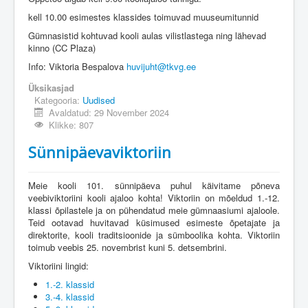
Üldinfo
kell 10.00 esimestes klassides toimuvad muuseumitunnid
Kontakt
Gümnasistid kohtuvad kooli aulas vilistlastega ning lähevad
kinno (CC Plaza)
Login
Info: Viktoria Bespalova
huvijuht@tkvg.ee
Üksikasjad
Kategooria:
Uudised
Avaldatud: 29 November 2024
Klikke: 807
Sünnipäevaviktoriin
Meie kooli 101. sünnipäeva puhul käivitame põneva
veebiviktoriini kooli ajaloo kohta! Viktoriin on mõeldud 1.-12.
klassi õpilastele ja on pühendatud meie gümnaasiumi ajaloole.
Teid ootavad huvitavad küsimused esimeste õpetajate ja
direktorite, kooli traditsioonide ja sümboolika kohta. Viktoriin
toimub veebis 25. novembrist kuni 5. detsembrini.
Viktoriini lingid:
1.-2. klassid
3.-4. klassid