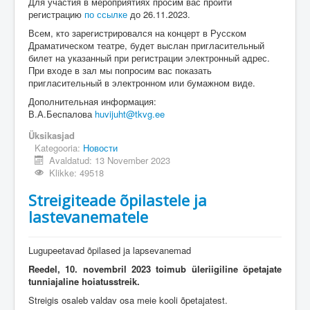
Для участия в мероприятиях просим вас пройти
регистрацию
по ссылке
до 26.11.2023.
Всем, кто зарегистрировался на концерт в Русском
Драматическом театре, будет выслан пригласительный
билет на указанный при регистрации электронный адрес.
При входе в зал мы попросим вас показать
пригласительный в электронном или бумажном виде.
Дополнительная информация:
В.А.Беспалова
huvijuht@tkvg.ee
Üksikasjad
Kategooria:
Новости
Avaldatud: 13 November 2023
Klikke: 49518
Streigiteade õpilastele ja
lastevanematele
Lugupeetavad õpilased ja lapsevanemad
Reedel, 10. novembril
2023
toimub üleriigiline õpetajate
tunniajaline hoiatusstreik.
Streigis osaleb valdav osa meie kooli õpetajatest.