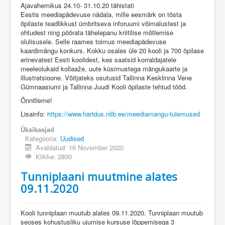
Ajavahemikus 24.10- 31.10.20 tähistati
Eestis meediapädevuse nädala, mille eesmärk on tõsta
õpilaste teadlikkust ümbritseva inforuumi võimalustest ja
ohtudest ning pöörata tähelepanu kriitilise mõtlemise
olulisusele. Selle raames toimus meediapädevuse
kaardimängu konkurs. Kokku osales üle 20 kooli ja 700 õpilase
erinevatest Eesti koolidest, kes saatsid korraldajatele
meeleolukaid kollaaže, uute küsimustega mängukaarte ja
illustratsioone. Võitjateks osutusid Tallinna Kesklinna Vene
Gümnaasiumi ja Tallinna Juudi Kooli õpilaste tehtud tööd.
Õnnitleme!
Lisainfo:
https://www.haridus.nlib.ee/meediamangu-tulemused
Üksikasjad
Kategooria:
Uudised
Avaldatud: 16 November 2020
Klikke: 2800
Tunniplaani muutmine alates
09.11.2020
Kooli tunniplaan muutub alates 09.11.2020. Tunniplaan muutub
seoses kohustusliku ujumise kursuse lõppemisega 3