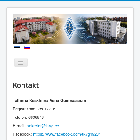
Включить/
выключить
навигацию
Новости
Kontakt
О школе
Поступление
Tallinna Kesklinna Vene Gümnaasium
Registrikood: 75017716
Учебная работа
Telefon: 6606546
Школьная жизнь
E-mail:
sekretar@tkvg.ee
Документы
Facebook:
https://www.facebook.com/tkvg1923/