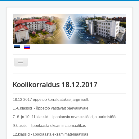
Näita/Peida
menüüd
Uudised
Koolikorraldus 18.12.2017
Meie kool
Sisseastumine
18.12.2017 õppetöö korraldatakse järgmiselt:
1.-6.klassid - õppetöö vastavalt päevakavale
Õppetöö
7.-8. ja 10.-11.klassid - I.poolaasta arvestustööd ja uurimistööd
Koolielu
9.klassid - I.poolaasta eksam matemaatikas
Dokumendid
12.klassid - I.poolaasta eksam matemaatikas