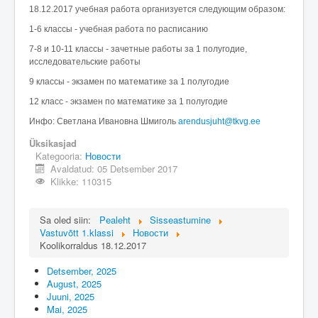
Üldinfo
18.12.2017 учебная работа организуется следующим образом:
Kontakt
1-6 классы - учебная работа по расписанию
7-8 и 10-11 классы - зачетные работы за 1 полугодие,
Login
исследовательские работы
9 классы - экзамен по математике за 1 полугодие
12 класс - экзамен по математике за 1 полугодие
Инфо: Светлана Ивановна Шмиголь
arendusjuht@tkvg.ee
Üksikasjad
Kategooria:
Новости
Avaldatud: 05 Detsember 2017
Klikke: 110315
Sa oled siin:
Pealeht
Sisseastumine
Vastuvõtt 1.klassi
Новости
Koolikorraldus 18.12.2017
Detsember, 2025
August, 2025
Juuni, 2025
Mai, 2025