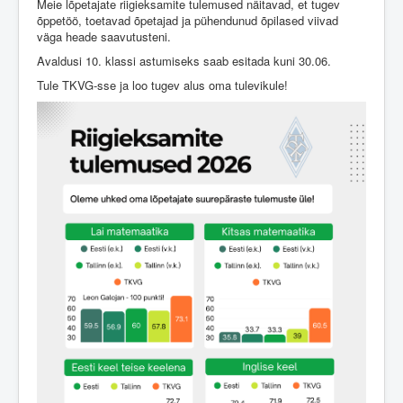
Meie lõpetajate riigieksamite tulemused näitavad, et tugev
Üldinfo
õppetöö, toetavad õpetajad ja pühendunud õpilased viivad
Kontakt
väga heade saavutusteni.
Avaldusi 10. klassi astumiseks saab esitada kuni 30.06.
Login
Tule TKVG-sse ja loo tugev alus oma tulevikule!