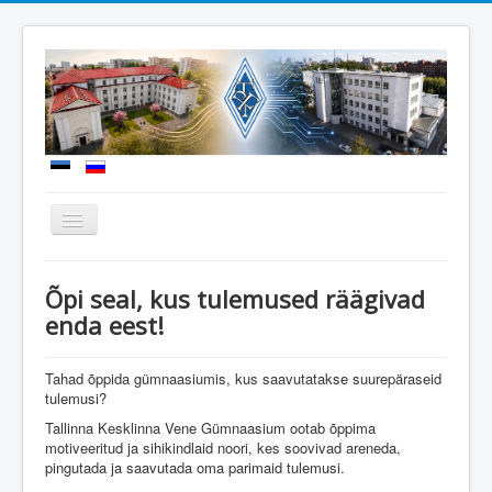
Näita/Peida
menüüd
Uudised
Õpi seal, kus tulemused räägivad
Meie kool
enda eest!
Sisseastumine
Tahad õppida gümnaasiumis, kus saavutatakse suurepäraseid
Õppetöö
tulemusi?
Koolielu
Tallinna Kesklinna Vene Gümnaasium ootab õppima
motiveeritud ja sihikindlaid noori, kes soovivad areneda,
Dokumendid
pingutada ja saavutada oma parimaid tulemusi.