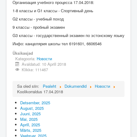
Üldinfo
Организация учебного процесса 17.04.2018:
1-8 классы и G1 классы - Спортивный день
Kontakt
G2 классы - учебный поход
Login
9 классы - пробный экзамен
G3 классы - государственный экзамен по эстонскому языку
Инфо: канцелярия школы тел 6191601, 6606546
Üksikasjad
Kategooria:
Новости
Avaldatud: 10 Aprill 2018
Klikke: 111467
Sa oled siin:
Pealeht
Dokumendid
Новости
Koolikorraldus 17.04.2018
Detsember, 2025
August, 2025
Juuni, 2025
Mai, 2025
Aprill, 2025
Märts, 2025
Veebruar, 2025