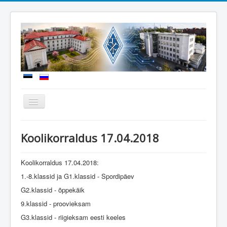
Näita/Peida
menüüd
Uudised
Koolikorraldus 17.04.2018
Meie kool
Sisseastumine
Koolikorraldus 17.04.2018:
1.-8.klassid ja G1.klassid - Spordipäev
Õppetöö
G2.klassid - õppekäik
Koolielu
9.klassid - proovieksam
Dokumendid
G3.klassid - riigieksam eesti keeles