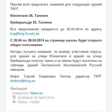
Üldinfo
Просим всех предлагать названия для следующих зданий
ТКРГ:
Kontakt
Юхкентали 36, Таллинн
Login
Крейцвальди 25, Таллинн
Все предложения ожидаются до 20.04.2014 по адресу
kvg@kvg.tln.edu.ee
C 20.04 по 28.04.2014 на странице школы будет открыто
общее голосование.
Авторы лучшего названия, по выбору участников опроса,
для здания на улице Юхкентали и здания на улице
Крейцвальди получат призы и их имена будут высечены на
таблицах зданий Таллиннской Кесклиннаской Русской
гимназии.
Инфо: Сергей Генрикович Теплов, директор ТКРГ
direktor@tkvg.ee
Üksikasjad
Kategooria:
Новости
Avaldatud: 05 Aprill 2014
Klikke: 112550