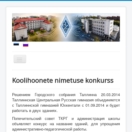
Näita/Peida
menüüd
Uudised
Koolihoonete nimetuse konkurss
Meie kool
Sisseastumine
Решением Городского собрания Таллинна 20.03.2014
Таллиннская Центральная Русская гимназия объединяется
Õppetöö
с Таллиннской гимназией Юхкентали с 01.09.2014 и будет
работать в двух зданиях.
Koolielu
Попечительский совет ТКРГ и администрация школы
объявляет конкурс на название зданий, для упрощения
Dokumendid
административно-педагогической работы.