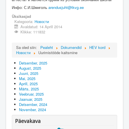
Üldinfo
Инфо: С.И.Шмиголь
arendusjuht@tkvg.ee
Kontakt
Üksikasjad
Login
Kategooria:
Новости
Avaldatud: 14 Aprill 2014
Klikke: 111832
Sa oled siin:
Pealeht
Dokumendid
HEV kord
Новости
Uurimistööde kaitsmine
Detsember, 2025
August, 2025
Juuni, 2025
Mai, 2025
Aprill, 2025
Märts, 2025
Veebruar, 2025
Jaanuar, 2025
Detsember, 2024
November, 2024
Päevakava