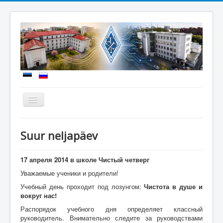
Näita/Peida
menüüd
Uudised
Suur neljapäev
Meie kool
Sisseastumine
17 апреля 2014 в школе Чистый четверг
Уважаемые ученики и родители!
Õppetöö
Учебный день проходит под лозунгом:
Чистота в душе и
Koolielu
вокруг нас!
Распорядок учебного дня определяет классный
Dokumendid
руководитель. Внимательно следите за руководствами