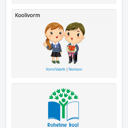
Koolivorm
VormiVabrik
|
Norrison