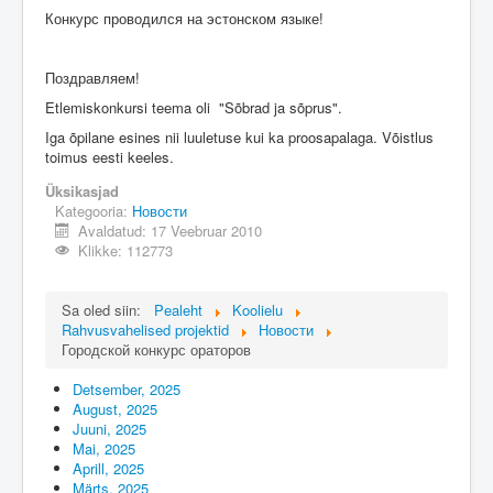
Üldinfo
Конкурс проводился на эстонском языке!
Kontakt
Поздравляем!
Login
Etlemiskonkursi teema oli "Sõbrad ja sõprus".
Iga õpilane esines nii luuletuse kui ka proosapalaga. Võistlus
toimus eesti keeles.
Üksikasjad
Kategooria:
Новости
Avaldatud: 17 Veebruar 2010
Klikke: 112773
Sa oled siin:
Pealeht
Koolielu
Rahvusvahelised projektid
Новости
Городской конкурс ораторов
Detsember, 2025
August, 2025
Juuni, 2025
Mai, 2025
Aprill, 2025
Märts, 2025